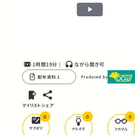
Play
Video
1時間19分
ながら聞き可
配布資料 1
Produced by
マイリスト
シェア
0
0
0
どんな学びが
ありましたか？
ヤクダツ
ナルホド
フカマル