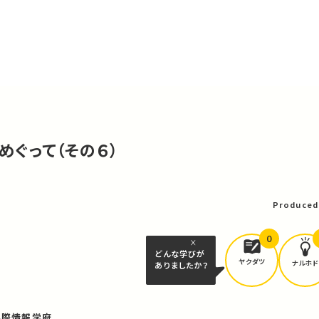
をめぐって（その６）
可
Produced
0
どんな学びが
ヤクダツ
ナルホド
ありましたか？
学際情報学府