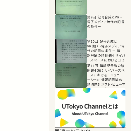
第9回 記号合成とVR -
電子メディア時代の記号
の条件－
第10回 記号合成と
VR（続） -電子メディア時
代の記号の条件－ 情報
記号論の諸問題4 サイバ
ースペースにおけるコミ
ュニケーション
第11回 情報記号論の諸
問題4（続） サイバースペ
ースにおけるコミュニケ
ーション 情報記号論の
諸問題5 ポスト・ヒューマ
ンにおける条件