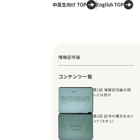
中高生向け TOP
English TOP
情報記号論
コンテンツ一覧
第1回 情報記号論の問
いとは何か
第2回 記号の概念をめぐ
って（その１）