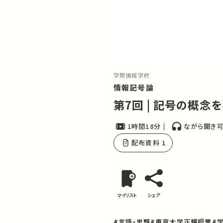
学際情報学府
情報記号論
第7回 | 記号の概念
1時間18分
ながら聞き
配布資料 1
マイリスト
シェア
#言語・思想
#東京大学正規授業
#