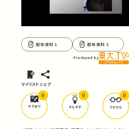
Video
配布資料 1
配布資料 2
Produced by
マイリスト
シェア
0
0
0
どんな学びが
ありましたか？
ヤクダツ
ナルホド
フカマル