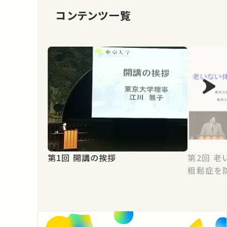
コンテンツ一覧
第1回 開講の挨拶
第2回 老いない体のつくり方 ―骨
粗鬆症を