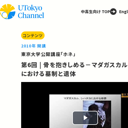
中高生向け TOP
Engl
コンテンツ
2010年 開講
東京大学公開講座「ホネ」
第6回 | 骨を抱きしめる－マダガスカル
における墓制と遺体
Play