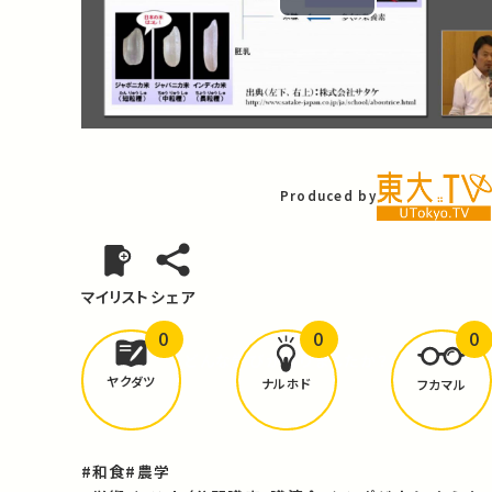
Play
Video
Produced by
マイリスト
シェア
0
0
0
どんな学びが
ありましたか？
ヤクダツ
ナルホド
フカマル
#和食
#農学