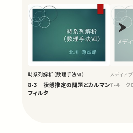
時系列解析（数理手法Ⅶ）
メディア
8-3 状態推定の問題とカルマン
7-4 
フィルタ