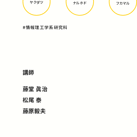
ヤクダツ
ナルホド
フカマル
#情報理工学系研究科
講師
藤堂 眞治
松尾 泰
藤原毅夫