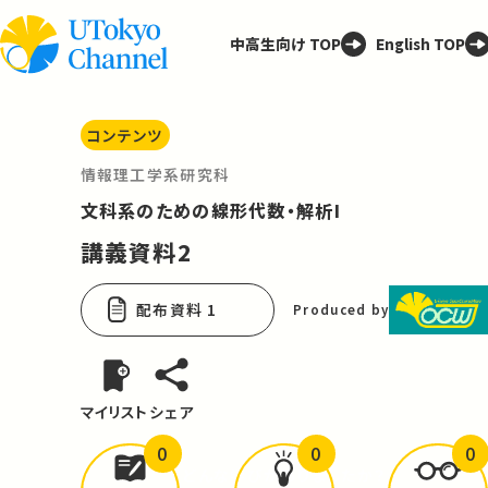
中高生向け TOP
English TOP
コンテンツ
情報理工学系研究科
文科系のための線形代数・解析I
講義資料2
配布資料 1
Produced by
マイリスト
シェア
0
0
0
どんな学びが
ありましたか？