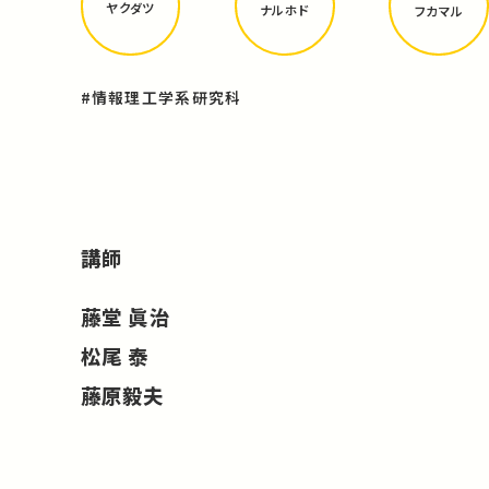
ヤクダツ
ナルホド
フカマル
#情報理工学系研究科
講師
藤堂 眞治
松尾 泰
藤原毅夫