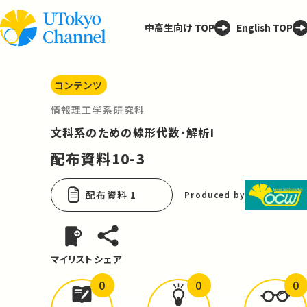
中高生向け TOP
English TOP
コンテンツ
情報理工学系研究科
文科系のための線形代数・解析I
配布資料10-3
配布資料 1
Produced by
マイリスト
シェア
0
0
0
どんな学びが
ありましたか？