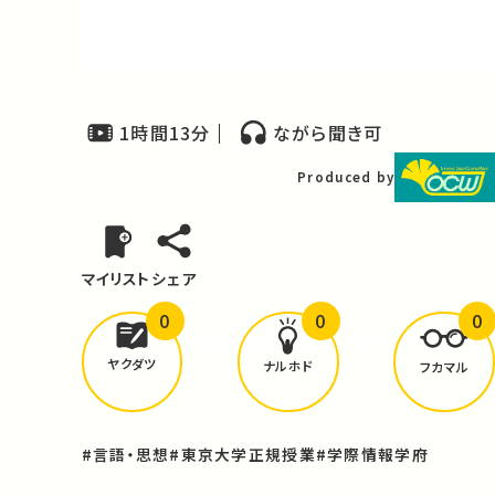
Video
1時間13分
ながら聞き可
Produced by
マイリスト
シェア
0
0
0
どんな学びが
ありましたか？
ヤクダツ
ナルホド
フカマル
#言語・思想
#東京大学正規授業
#学際情報学府