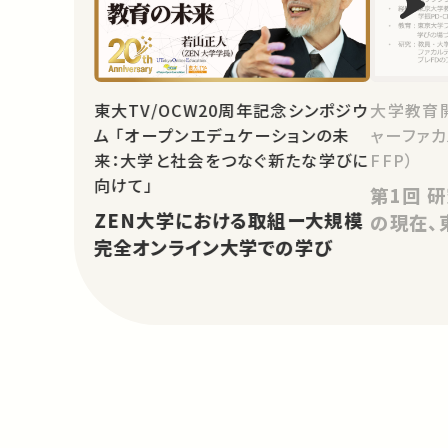
東大TV/OCW20周年記念シンポジウ
大学教育
ム 「オープンエデュケーションの未
ャーファカ
来：大学と社会をつなぐ新たな学びに
FFP）
向けて」
第1回 研究紹介演習・高等教育
ZEN大学における取組ー大規模
の現在、
完全オンライン大学での学び