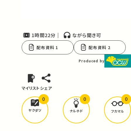
Video
1時間22分
ながら聞き可
配布資料 1
配布資料 2
Produced by
マイリスト
シェア
0
0
0
どんな学びが
ありましたか？
ヤクダツ
ナルホド
フカマル