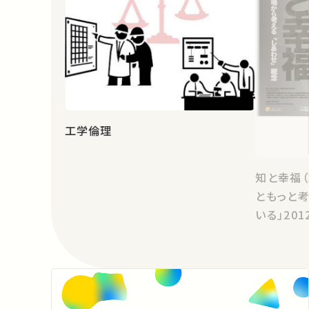
工学倫理
知と幸福
ともっと
いる」20