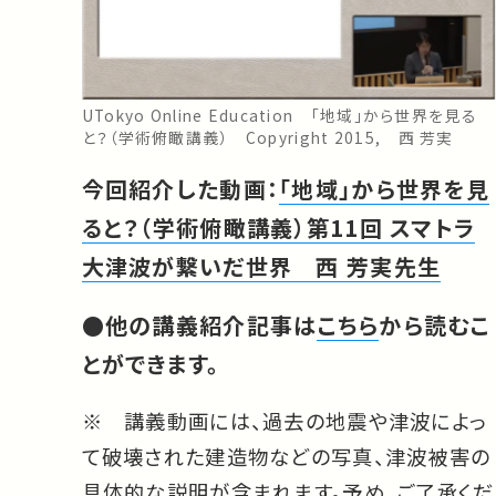
UTokyo Online Education 「地域」から世界を見る
と？（学術俯瞰講義） Copyright 2015, 西 芳実
今回紹介した動画：
「地域」から世界を見
ると？（学術俯瞰講義）第11回 スマトラ
大津波が繋いだ世界 西 芳実先生
●他の講義紹介記事は
こちら
から読むこ
とができます。
※ 講義動画には、過去の地震や津波によっ
て破壊された建造物などの写真、津波被害の
具体的な説明が含まれます。予め、ご了承くだ