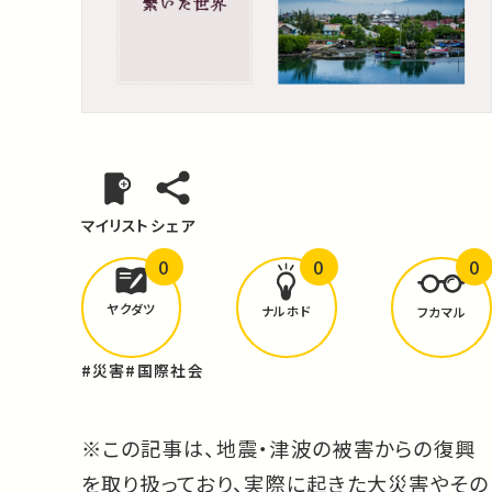
マイリスト
シェア
0
0
0
どんな学びが
ありましたか？
ヤクダツ
ナルホド
フカマル
#災害
#国際社会
※この記事は、地震・津波の被害からの復興
を取り扱っており、実際に起きた大災害やその