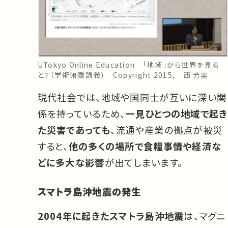
UTokyo Online Education 「地域」から世界を見る
と？（学術俯瞰講義） Copyright 2015, 西 芳実
現代社会では、地域や国同士が互いに深い関
係を持っているため、
一見ひとつの地域で起き
た災害であっても
、流通や産業の拠点が被災
すると、
他の多くの場所で食糧事情や経済な
どに多大な影響
が出てしまいます。
スマトラ島沖地震の発生
2004年に起きたスマトラ島沖地震
は、マグニ