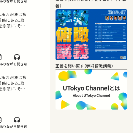
あり
ながら聞き可
義）
。権力現象は複
関係にある。政
を念頭に、その
あり
ながら聞き可
正義を問い直す（学術俯瞰講義）
。権力現象は複
関係にある。政
を念頭に、その
あり
ながら聞き可