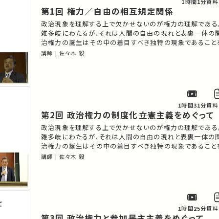
1時間1分
資料
第1回 権力／自由の相互規定関係
政治現象を理解する上で欠かせないのが権力の理解である
雑多岐にわたるが、それは人間の自由の現れと表裏一体の
治権力の誕生はその中の着目すべき独特の現象であること
生態の現代にまで及ぶ基本的な特製を把握する。
講師 | 佐々木 毅
1時間31分
資料
第2回 政治権力の制度化――立憲主義をめぐって
政治現象を理解する上で欠かせないのが権力の理解である
雑多岐にわたるが、それは人間の自由の現れと表裏一体の
治権力の誕生はその中の着目すべき独特の現象であること
生態の現代にまで及ぶ基本的な特製を把握する。
講師 | 佐々木 毅
1時間25分
資料
第3回 政治権力と参加――民主主義をめぐって