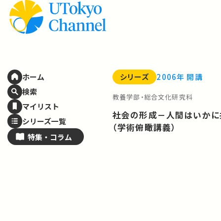
シリーズ
2006年 開講
ホーム
検索
教養学部・総合文化研究科
マイリスト
社会の形成－人間はいかに
シリーズ一覧
（学術俯瞰講義）
特集・
コラム