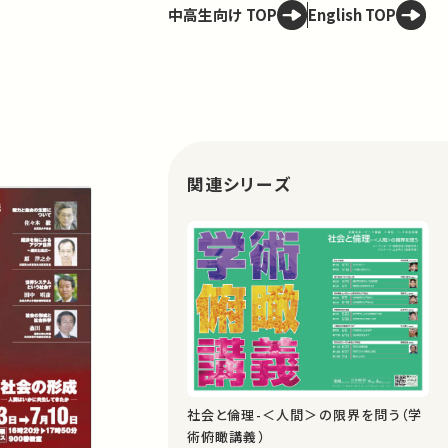
中高生向け TOP
English TOP
関連シリーズ
社会と倫理-＜人間＞の限界を問う（学
術俯瞰講義）