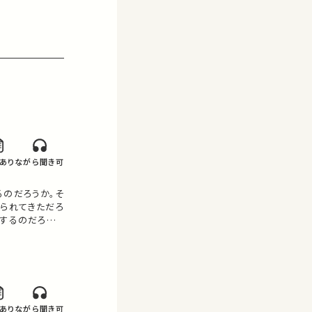
あり
ながら聞き可
方
るのだろうか。そ
えられてきただろ
生するのだろう
てきたのか。現
文社会科学のさ
あり
ながら聞き可