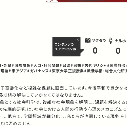
ヤクダツ
ナルホ
コンテンツの
0
0
リアクション数
済・金融
#国際関係
#人口・社会問題
#政治
#思想
#古代ギリシャ
#国際社会
ム理論
#東アジア
#ガバナンス
#東京大学正規授業
#教養学部・総合文化研
少子高齢化など複雑な課題に直面しています。今後平和で豊かな
取り組み解決していかなくてはなりません。

対象とする社会科学は、複雑な社会現象を解明し、課題を解決する
日の先端的研究 は、社会における人間の行動や心理のメカニズムに
かし、他方で、学問領域が細分化し、私たちが直面している現象 を
とは否めません。
