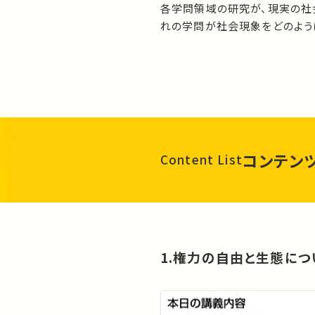
各学問領域の研究が、現実の社
れの学問が社会現象をどのよう
に捉えられ、どのような理念に基
こうした各学問領域の最先端の
な知識を学ぼうとしている学生
りやすく解説するのがこの講義
コンテン
Content List
1.権力の自由と生態につ