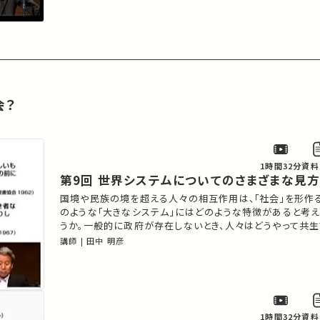
会？
1時間32分
資料
第9回 世界システムについてのさまざまな見
国境や民族の境を超える人々の相互作用は、「社会」を形作
のような「大きなシステム」にはどのような特徴があると考
うか。一般的に政府が存在しないとき、人々はどうやって共
か。２１世紀の世界は、これまでの世界と比べて、何が変化し
講師 | 田中 明彦
在の東南アジアの動向を、どのように理解したらよいか。人
まざまなアプローチを検討しつつ、これらの問題を考える。
1時間32分
資料