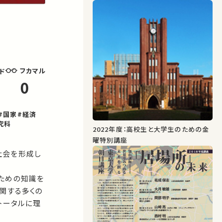
フカマル
ド
0
#国家
#経済
究科
2022年度：高校生と大学生のための金
曜特別講座
社会を形成し
ための知識を
関する多くの
トータルに理