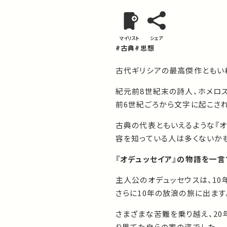
マイリスト
シェア
#古典
#思想
古代ギリシアの最高傑作ともい
紀元前8世紀末の詩人、ホメロ
前6世紀ごろから文字に起こされ
古典の代表ともいえるような『オ
容を知っている人は多くないか
『オデュッセイア』の物語を一言
主人公のオデュッセウスは、1
さらに10年の放浪の旅に出ます
さまざまな苦難を乗り越え、2
り果てた自らの家の姿でした。