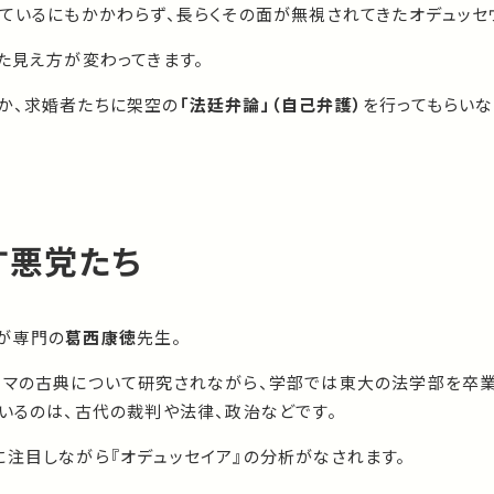
ているにもかかわらず、長らくその面が無視されてきたオデュッセ
た見え方が変わってきます。
か、求婚者たちに架空の
「法廷弁論」（自己弁護）
を行ってもらいな
す悪党たち
が専門の
葛西康徳
先生。
ーマの古典について研究されながら、学部では東大の法学部を卒
いるのは、古代の裁判や法律、政治などです。
に注目しながら『オデュッセイア』の分析がなされます。