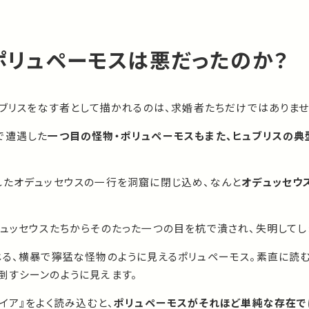
ポリュペーモスは悪だったのか？
ュブリスをなす者として描かれるのは、求婚者たちだけではありませ
で遭遇した
一つ目の怪物・ポリュペーモスもまた、ヒュブリスの典
れたオデュッセウスの一行を洞窟に閉じ込め、なんと
オデュッセウ
デュッセウスたちからそのたった一つの目を杭で潰され、失明してし
じる、横暴で獰猛な怪物のように見えるポリュペーモス。素直に読
倒すシーンのように見えます。
イア』をよく読み込むと、
ポリュペーモスがそれほど単純な存在で