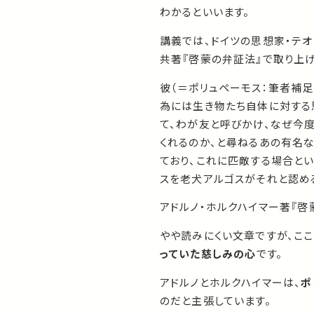
わかるといいます。
講義では、ドイツの思想家・テオドー
共著『啓蒙の弁証法』で取り上
彼（＝ポリュペーモス：筆者補
為には生き物たち自体に対する
て、わが友と呼びかけ、なぜ今
くれるのか、と尋ねるあの有名
ており、これに匹敵する場合とい
スを老犬アルゴスがそれと認め
アドルノ・ホルクハイマー著『啓蒙の
やや読みにくい文章ですが、こ
っていた慈しみの心
です。
アドルノとホルクハイマーは、
ポ
のだと主張しています。