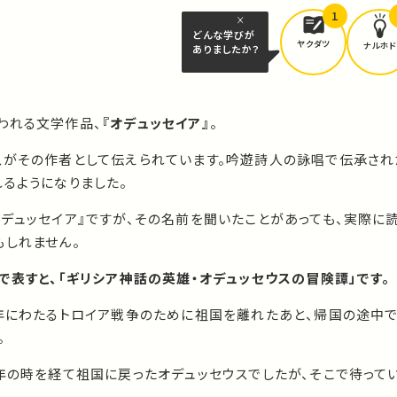
1
どんな学びが
ヤクダツ
ナルホド
ありましたか？
われる文学作品、
『オデュッセイア』
。
スがその作者として伝えられています。吟遊詩人の詠唱で伝承され
るようになりました。
デュッセイア』ですが、その名前を聞いたことがあっても、実際に
もしれません。
で表すと、「ギリシア神話の英雄・オデュッセウスの冒険譚」です。
0年にわたるトロイア戦争のために祖国を離れたあと、帰国の途中で
。
0年の時を経て祖国に戻ったオデュッセウスでしたが、そこで待って