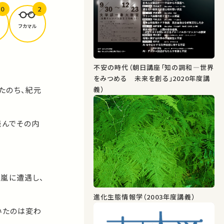
0
2
フカマル
不安の時代（朝日講座「知の調和―世界
をみつめる 未来を創る」2020年度講
たのち、紀元
義）
読んでその内
嵐に遭遇し、
進化生態情報学（2003年度講義）
いたのは変わ