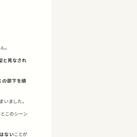
ん。
型と見なされ
スの部下を順
まいました。
むとこのシーン
はない
ことが