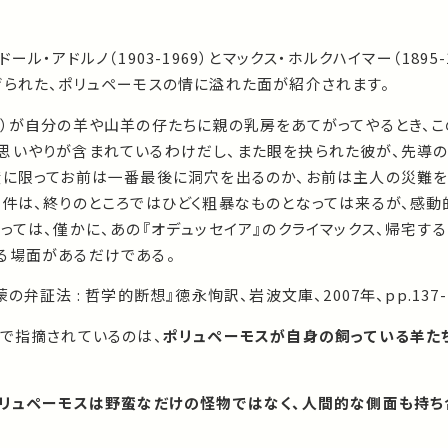
ル・アドルノ（1903-1969）とマックス・ホルクハイマー（1895-
げられた、ポリュペーモスの情に溢れた面が紹介されます。
足）が自分の羊や山羊の仔たちに親の乳房をあてがってやるとき、
思いやりが含まれているわけだし、また眼を抉られた彼が、先導
度に限ってお前は一番最後に洞穴を出るのか、お前は主人の災難を
な件は、終りのところではひどく粗暴なものとなっては来るが、感
っては、僅かに、あの『オデュッセイア』のクライマックス、帰宅す
る場面があるだけである。
弁証法 : 哲学的断想』徳永恂訳、岩波文庫、2007年、pp.137-
こで指摘されているのは、
ポリュペーモスが自身の飼っている羊た
リュペーモスは野蛮なだけの怪物ではなく、人間的な側面も持ち