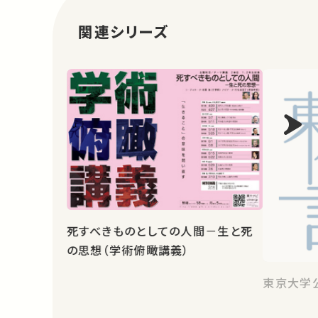
関連シリーズ
死すべきものとしての人間－生と死
の思想（学術俯瞰講義）
東京大学