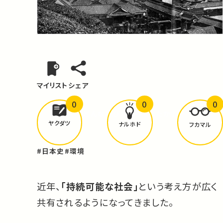
マイリスト
シェア
0
0
0
どんな学びが
ありましたか？
ヤクダツ
ナルホド
フカマル
#日本史
#環境
近年、
「持続可能な社会」
という考え方が広く
共有されるようになってきました。