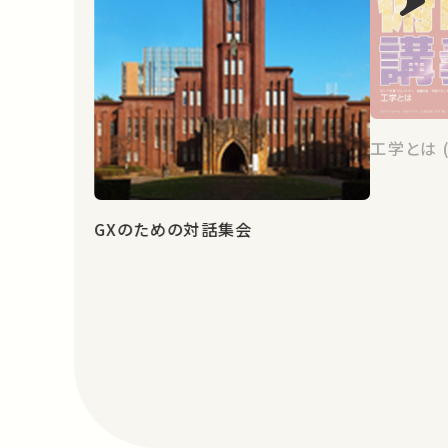
工学とは 
GXのための対話集会