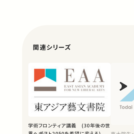
関連シリーズ
学術フロンティア講義 (30年後の世
界へ――ポスト2050を希望に変える)
東大院生