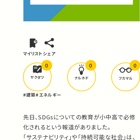
マイリスト
シェア
0
0
0
どんな学びが
ありましたか？
ヤクダツ
ナルホド
フカマル
#建築
#エネルギー
先日、SDGsについての教育が小中高で必修
化されるという報道がありました。
「サステナビリティ」や「持続可能な社会」は、