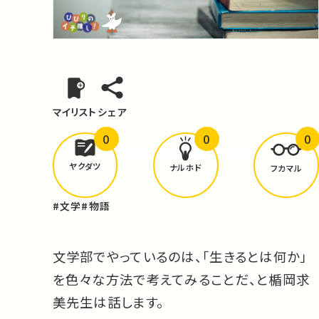
マイリスト
シェア
0
0
0
どんな学びが
ありましたか？
ヤクダツ
ナルホド
フカマル
#文学
#物語
文学部でやっているのは、「生きるとは何か」
を色々な方法で考えてみることだ、と楯岡求
美先生は話します。