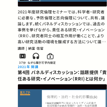
2021年度研究倫理セミナーでは、科学者・研究者
に必要な、予防倫理と志向倫理について、共有、議
論します。続くパネルディスカッションでは、過去の
事例を挙げながら、責任ある研究・イノベーション
（RRI）、研究者同士の相互作用が働くことで、より
高い研究活動の環境を醸成する方法について議論
します。 ★あなたのシェアが、ほかの誰かの学びに
講師 | 納富 信留
繋がるかもしれません。 お気に入りの講義・講演が
あればSNSなどでシェアをお願い…
37分
ながら聞き可
学内限定
2021年 開講
第4回 パネルディスカッション：話題提供 「責
任ある研究・イノベーション（RRI)とは何か」