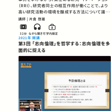
（RRI）、研究者同士の相互作用が働くことで、より
高い研究活動の環境を醸成する方法について議論
します。 ★あなたのシェアが、ほかの誰かの学びに
講師 | 片倉 啓雄
繋がるかもしれません。 お気に入りの講義・講演が
あればSNSなどでシェアをお願い…
32分
ながら聞き可
学内限定
2021年 開講
第3回 「志向倫理」を哲学する：志向倫理を多
面的に捉える