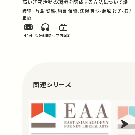
高い研究活動の環境を醸成する方法について議論
します。 ★あなたのシェアが、ほかの誰かの学びに
講師 | 片倉 啓雄、納富 信留、江間 有沙、藤垣 裕子、石井
繋がるかもしれません。 お気に入りの講義・講演が
正治
あればSNSなどでシェアをお願い…
44分
ながら聞き可
学内限定
関連シリーズ