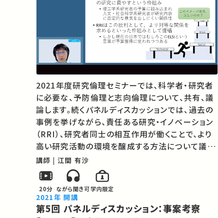
2021年度研究倫理セミナーでは、科学者・研究者
に必要な、予防倫理と志向倫理について、共有、議
論します。続くパネルディスカッションでは、過去の
事例を挙げながら、責任ある研究・イノベーション
（RRI）、研究者同士の相互作用が働くことで、より
高い研究活動の環境を醸成する方法について議論
します。 ★あなたのシェアが、ほかの誰かの学びに
講師 | 江間 有沙
繋がるかもしれません。 お気に入りの講義・講演が
あればSNSなどでシェアをお願い…
20分
ながら聞き可
学内限定
2021年 開講
第5回 パネルディスカッション：事案考察