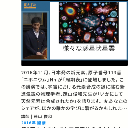
2016年11月、日本発の新元素、原子番号113番
「ニホニウム」Nh が「周期表」に登場しました。 こ
の講演では、宇宙における元素合成の謎に挑む新
進気鋭の物理学者、茂山俊和先生が「いかにして
天然元素は合成されたか」を語ります。 ★あなたの
シェアが、ほかの誰かの学びに繋がるかもしれませ
ん。 お気に入りの講義・講演があればSNSなどで
講師 | 茂山 俊和
シェアをお願いします。
2016年 開講