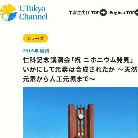
中高生向け TOP
English TOP
シリーズ
2016年 開講
仁科記念講演会「祝 ニホニウム発見」
いかにして元素は合成されたか ～天然
元素から人工元素まで～