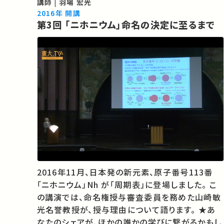
講義・講演があればSNSなどでシェアをお願いし
講師 | 羽場 宏光
ます。
2016年 開講
第3回 「ニホニウム」命名の決定に至るまで
2016年11月、日本発の新元素、原子番号113番
「ニホニウム」Nh が「周期表」に登場しました。 こ
の講演では、命名権授与審査委員を務めた山崎敏
光名誉教授が、授与理由について語ります。 ★あ
なたのシェアが、ほかの誰かの学びに繋がるかもし