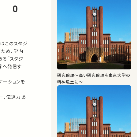
0
ちはこのスタジ
すため、学内
ある「スタジ
界へ発信す
研究倫理～高い研究倫理を東京大学の
ケーションを
精神風土に～
ー、伝達力あ
装置です。私た