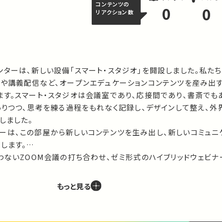
コンテンツの
0
0
リアクション数
ターは、新しい設備「スマート・スタジオ」を開設しました。私た
ーや講義配信など、オープンエデュケーションコンテンツを産み出
す。スマート・スタジオは会議室であり、応接間であり、書斎でも
ありつつ、思考を練る過程をもれなく記録し、デザインして整え、外
ました。 

ーは、この部屋から新しいコンテンツを生み出し、新しいコミュニ
ます。

わないZOOM会議の打ち合わせ、ゼミ形式のハイブリッドウェビナ
、インタビューまで、教育コンテンツのすべてをアップデートする
る大学発の高解像度コンテンツを作ってゆきます。
もっと見る