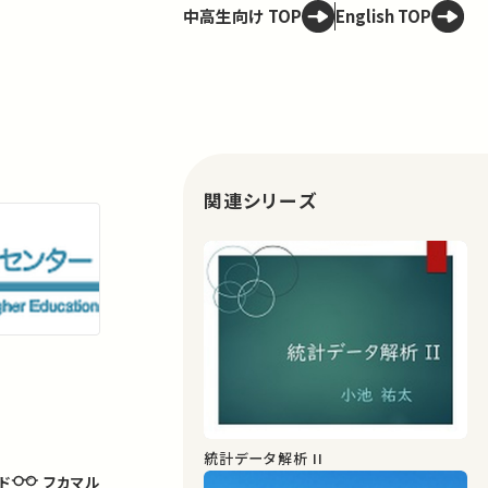
中高生向け TOP
English TOP
関連シリーズ
統計データ解析 II
フカマル
ド