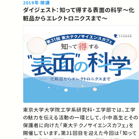
tokyo.ac.jp/foe/admission/t_lab.html ★あ
2019年 開講
ダイジェスト：知って得する表面の科学～化
なたのシェアが、ほかの誰かの学びに繋がるかもし
粧品からエレクトロニクスまで～
れません。…
東京大学大学院工学系研究科・工学部では、工学
の魅力を伝える活動の一環として、小中高生とその
保護者に向けた「東大テクノサイエンスカフェ」を
開催しています。第31回目を迎えた今回は「知って