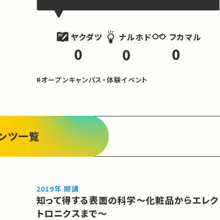
ヤクダツ
フカマル
ナルホド
0
0
0
#オープンキャンパス・体験イベント
ンツ一覧
2019年 開講
知って得する表面の科学～化粧品からエレク
トロニクスまで～