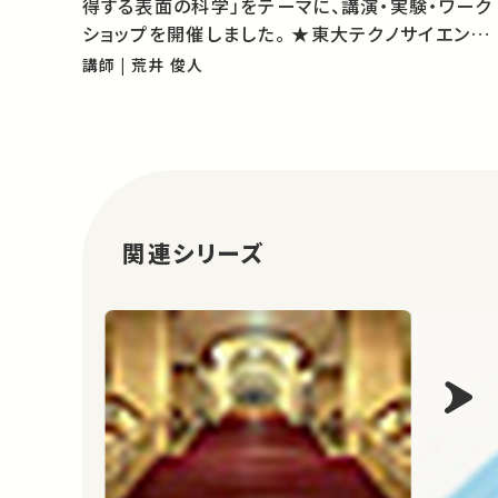
得する表面の科学」をテーマに、講演・実験・ワーク
ショップを開催しました。 ★東大テクノサイエンス
カフェ http://www.t.u-
講師 | 荒井 俊人
tokyo.ac.jp/foe/admission/t_lab.html ★あ
なたのシェアが、ほかの誰かの学びに繋がるかもし
れません。…
関連シリーズ