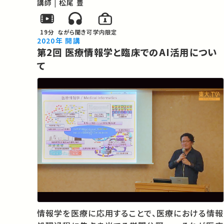
ープラーニングの実装事例や最新の研究動向とと
講師 | 松尾 豊
もに概観しながら、臨床医療でのディープラーニン
グの活用の可能性を模索していきます…
19分
ながら聞き可
学内限定
2020年 開講
第2回 医療情報学と臨床でのAI活用につい
て
情報学を医療に応用することで、医療における情報