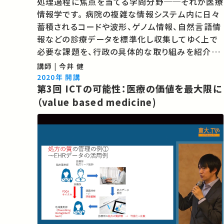
処理過程に焦点を当てる学問分野──それが医療
情報学です。 病院の複雑な情報システム内に日々
蓄積されるコードや波形、ゲノム情報、自然言語情
報などの診療データを標準化し収集してゆく上で
必要な課題を、行政の具体的な取り組みを紹介し
ながら解説していきます。 ★あなたのシェアが、ほ
講師 | 今井 健
かの誰かの学びに繋がるかもしれません。 お気に
2020年 開講
第3回 ICTの可能性：医療の価値を最大限に
入りの講義・講演があればSNSなどでシェア…
（value based medicine)