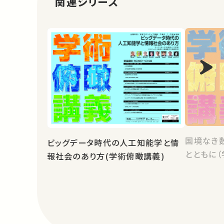
関連シリーズ
国境なき
ビッグデータ時代の人工知能学と情
とともに（
報社会のあり方(学術俯瞰講義)