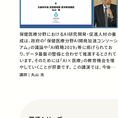
保健医療分野におけるAI研究開発・促進⼈材の養
成は、政府の「保健医療分野AI開発加速コンソーシ
アム」の議論や「AI戦略2019」等に掲げられてお
り、データ基盤の整備と合わせて推進するとされて
います。そのためには「AI×医療」の教育機会を増
やしていくことが肝要です。 この講演では、今後予
定される「医療データ⼈材育成拠点形成事業」など
講師 | 丸山 浩
の取り組みを紹介します。 ★あなたのシェアが、ほ
かの誰かの学びに繋がるかもしれませ…