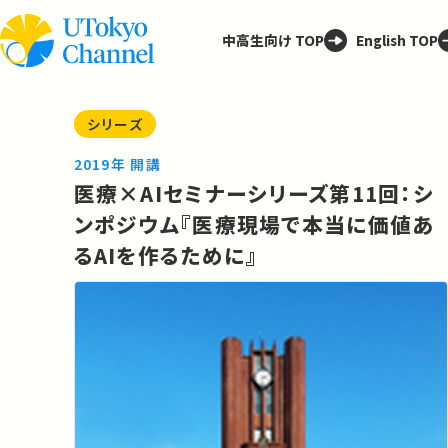
中高生向け TOP
English TOP
シリーズ
2019年 開講
医療×AIセミナーシリーズ第11回：シ
ンポジウム『医療現場で本当に価値あ
るAIを作るために』