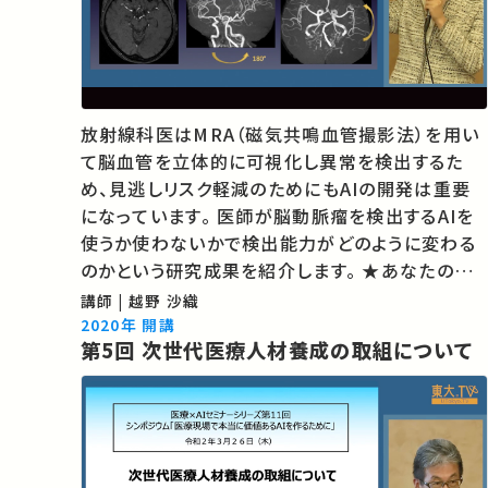
放射線科医はMRA（磁気共鳴⾎管撮影法）を用い
て脳血管を立体的に可視化し異常を検出するた
め、見逃しリスク軽減のためにもAIの開発は重要
になっています。 医師が脳動脈瘤を検出するAIを
使うか使わないかで検出能⼒がどのように変わる
のかという研究成果を紹介します。 ★あなたのシェ
アが、ほかの誰かの学びに繋がるかもしれません。
講師 | 越野 沙織
お気に入りの講義・講演があればSNSなどでシェ
2020年 開講
第5回 次世代医療人材養成の取組について
アをお願いします。