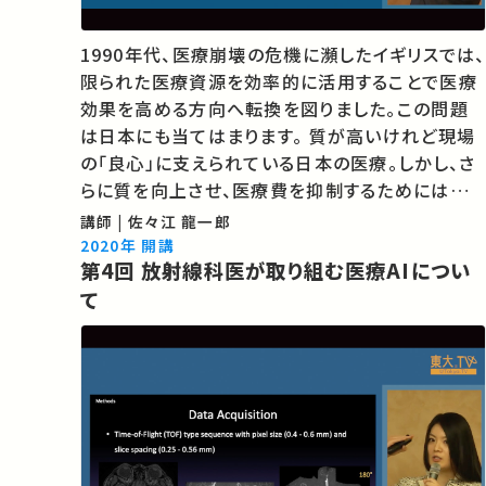
1990年代、医療崩壊の危機に瀕したイギリスでは、
限られた医療資源を効率的に活用することで医療
効果を高める方向へ転換を図りました。この問題
は日本にも当てはまります。 質が⾼いけれど現場
の「良⼼」に⽀えられている日本の医療。しかし、さ
らに質を向上させ、医療費を抑制するためには次
のフェーズに進む必要があります。 ICT活用と医療
講師 | 佐々江 龍一郎
の価値の最大化について、英国での経験を経た医
2020年 開講
第4回 放射線科医が取り組む医療AIについ
師が解説します。 ★あなたのシェアが、…
て