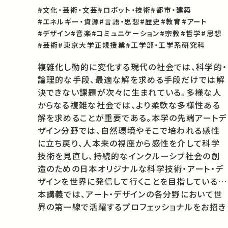
#文化・芸術・文芸
#ロボット・技術
#都市・建築
#エネルギー・資源
#言語・思想
#歴史
#教育
#アート
#デザイン
#音楽
#コミュニケーション
#宗教
#哲学
#思想
#芸術
#東京大学正規授業
#工学部・工学系研究科
複雑化し動的に変化する現代の社会では、科学的・
論理的な手段、最適な解を求める手段だけでは解
決できない課題が次々に生まれている。多様な人
からなる複雑な社会では、より柔軟な多様性ある
解を求めることが重要である。本学の先端アートデ
ザイン分野では、自然環境やそこで培われる感性
に立ち戻り、人本来の視座から感性を介して科学
技術を見直し、持続的なインクルーシブ社会の創
造のための日本オリジナルな科学技術・アート・デ
ザインを世界に発信して行くことを目指している。
本講義では、アート・デザインの各分野において世
界の第一線で活躍するプロフェッショナルをお招き
し、これからの未来について学生と共に議論して頂