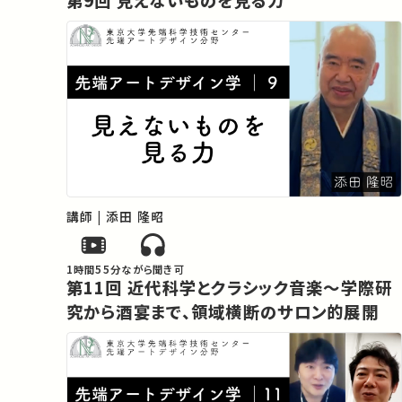
第9回 見えないものを見る力
講師 | 添田 隆昭
1時間55分
ながら聞き可
第11回 近代科学とクラシック音楽～学際研
究から酒宴まで、領域横断のサロン的展開