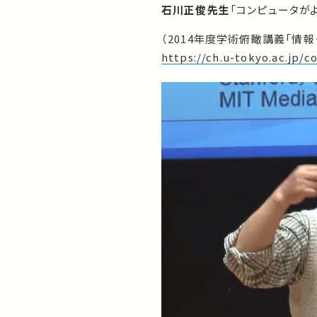
石川正俊先生
「コンピュータがよ
（2014年度学術俯瞰講義「情
https://ch.u-tokyo.ac.jp/