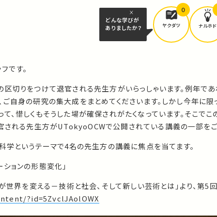
0
どんな学びが
ヤクダツ
ナルホド
ありましたか？
ッフです。
の区切りをつけて退官される先生方がいらっしゃいます。例年であ
、ご自身の研究の集大成をまとめてくださいます。しかし今年に限
って、惜しくもそうした場が確保されがたくなっています。そこでこ
官される先生方がUTokyoOCWで公開されている講義の一部を
然科学というテーマで4名の先生方の講義に焦点を当てます。
ーションの形態変化」
報が世界を変える－技術と社会、そして新しい芸術とは」より、第5回
content/?id=5ZvclJAolOWX