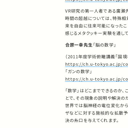
VR研究の第一人者である廣瀬
時間の超越については、特殊相
来を自由に往来可能になったこ
感じるメタクッキー実験を通し
合原一幸先生
「脳の数学」
（2011年度学術俯瞰講義「国
https://ch.u-tokyo.ac.jp
「ガンの数学」
https://ch.u-tokyo.ac.jp/
「数学」はどこまでできるのか
とで、その現象の説明や解決の
世界では脳神経の電位変化から
ザなどに対する施核的な拡散予
決の糸口を与えてくれます。