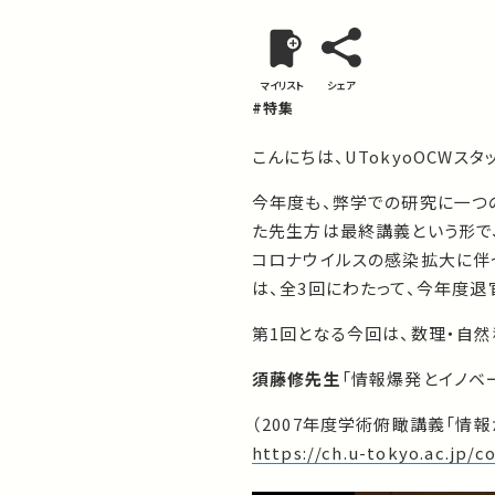
マイリスト
シェア
#特集
こんにちは、UTokyoOCWスタ
今年度も、弊学での研究に一つ
た先生方は最終講義という形で
コロナウイルスの感染拡大に伴
は、全3回にわたって、今年度退
第1回となる今回は、数理・自
須藤修先生
「情報爆発とイノベ
（2007年度学術俯瞰講義「情
https://ch.u-tokyo.ac.jp/