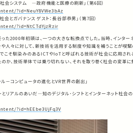
社会システム ―政府機能と医療の刷新」（第6回）
/content/?id=NeuY8VWe3bAz
社会とガバナンス ゲスト：長谷部恭男」（第7回）
content/?id=NtCTdYjzRzir
った2000年初頭は、一つの大きな転換点でした。当時、インター
会や人々に対して、新技術を活用する制度や知識を補うことが喫緊
でこそ馴染みのあるICTやIoTと呼ばれる技術が社会に応用され
たのか、技術単体では乗り切れない、それを取り巻く社会の変革に
ャル－コンピュータの進化とVR世界の創出」
ットとリアルのあいだ―知のデジタル･シフトとインターネット社会の
content/?id=hEEbe3UjFq3V