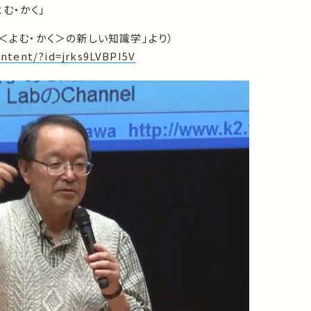
む・かく」
報＜よむ・かく＞の新しい知識学」より）
content/?id=jrks9LVBPI5V