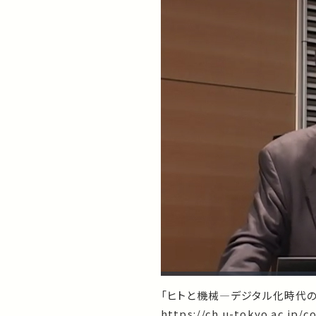
「ヒトと機械―デジタル化時代の
https://ch.u-tokyo.ac.jp