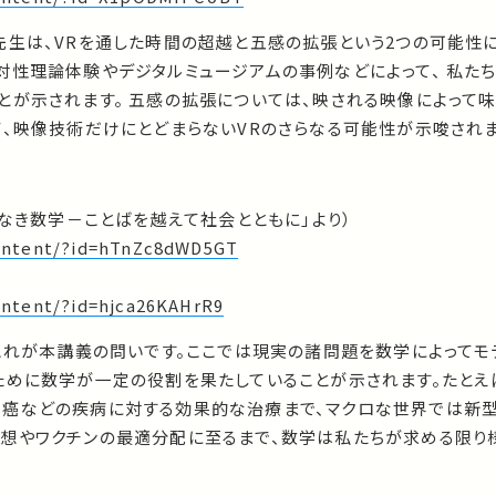
先生は、VRを通した時間の超越と五感の拡張という2つの可能性に
対性理論体験やデジタルミュージアムの事例などによって、 私た
とが示されます。 五感の拡張については、映される映像によって
て、映像技術だけにとどまらないVRのさらなる可能性が示唆されま
境なき数学－ことばを越えて社会とともに」より）
/content/?id=hTnZc8dWD5GT
content/?id=hjca26KAHrR9
、これが本講義の問いです。ここでは現実の諸問題を数学によってモ
ために数学が一定の役割を果たしていることが示されます。たとえ
癌などの疾病に対する効果的な治療まで、マクロな世界では新型
想やワクチンの最適分配に至るまで、数学は私たちが求める限り