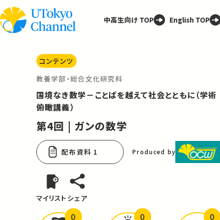
中高生向け TOP
English TOP
コンテンツ
教養学部・総合文化研究科
国境なき数学－ことばを越えて社会とともに（学術
俯瞰講義）
第4回 | ガンの数学
配布資料 1
Produced by
マイリスト
シェア
0
0
0