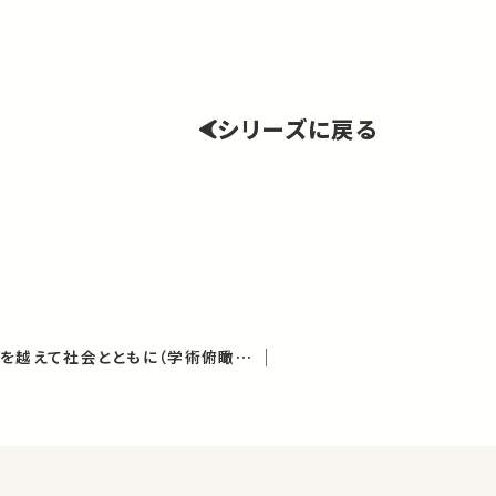
シリーズに戻る
国境なき数学－ことばを越えて社会とともに（学術俯瞰講義）