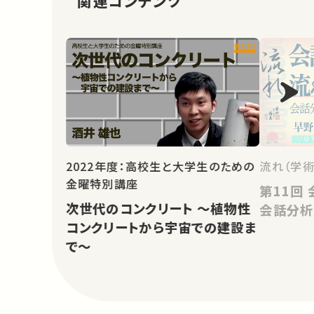
関連コンテンツ
2022年度：高校生と大学生のための
流れ（学術
金曜特別講座
第11回 会話を紡ぐ流れの諸相：
次世代のコンクリート ～植物性
会話分析
コンクリートから宇宙での建設ま
で～