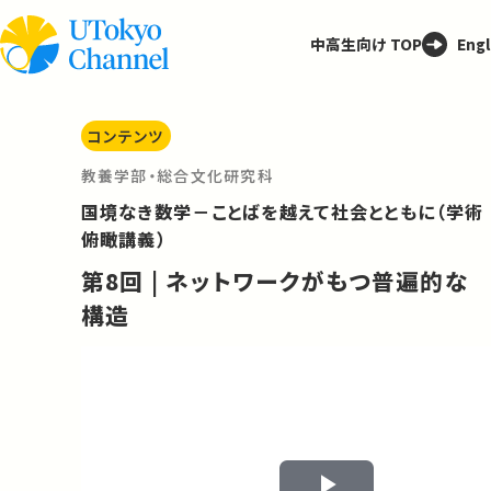
中高生向け TOP
Engl
コンテンツ
教養学部・総合文化研究科
国境なき数学－ことばを越えて社会とともに（学術
俯瞰講義）
第8回 | ネットワークがもつ普遍的な
構造