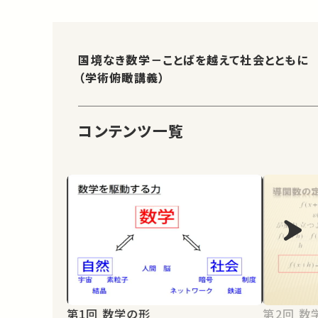
国境なき数学－ことばを越えて社会とともに
（学術俯瞰講義）
コンテンツ一覧
第1回 数学の形
第2