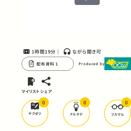
Play
Video
1時間19分
ながら聞き可
配布資料 1
Produced by
マイリスト
シェア
0
0
0
どんな学びが
ありましたか？
ヤクダツ
ナルホド
フカマル