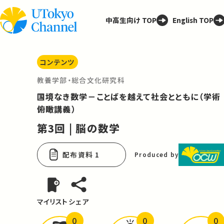
中高生向け TOP
English TOP
コンテンツ
教養学部・総合文化研究科
国境なき数学－ことばを越えて社会とともに（学術
俯瞰講義）
第3回 | 脳の数学
配布資料 1
Produced by
マイリスト
シェア
0
0
0