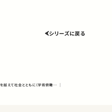
シリーズに戻る
国境なき数学－ことばを越えて社会とともに（学術俯瞰講義）