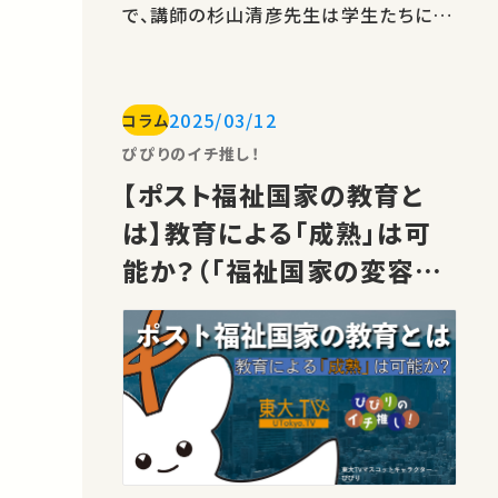
で、講師の杉山清彦先生は学生たちにこ
のような問いを投げかけることから始め
ます。 東京大学 Todai OCW 学術俯瞰
講義 Copyright 2012, 杉山清彦 学生
2025/03/12
コラム
たちが率直に返した意見は、「中国の漢
民族が世界を支配する民族だという考え
ぴぴりのイチ推し！
方で、他の民族は野蛮だから自分た…
【ポスト福祉国家の教育と
は】教育による「成熟」は可
能か？（「福祉国家の変容と
「成熟」：大人になることの難
しい社会と教育」苅谷 剛彦
先生）