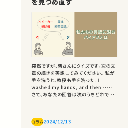
を見つめ直す
突然ですが、皆さんにクイズです。次の文
章の続きを英訳してみてください。 私が
手を洗うと、教授も手を洗った。I
washed my hands, and then……
さて、あなたの回答は次のうちどれでし
たか？・the professor washed his
hands.・the professor washed her
hands.・the professor washed
2024/12/13
コラム
their hands. この問いに対して無意識