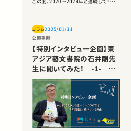
この度、2020〜2024年と連続して『学術
フロンティア講義「30年後の世界へ」』シ
リーズを収録させてくださった東京大学
東アジア藝文書院（ひがしあじあ-げい
2025/01/31
コラム
もんしょいん）の現院長、石井剛（いしい
つよし）先生に、連携5年目を記念してイ
公開事例
ンタビューいたしました。 &nbsp; 石
【特別インタビュー企画】東
井…
アジア藝文書院の石井剛先
生に聞いてみた！ -1- め
んどくさそうだと思っていた
OCWを5年間楽しく続けて
いる理由