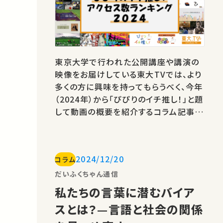
東京大学で行われた公開講座や講演の
映像をお届けしている東大TVでは、より
多くの方に興味を持ってもらうべく、今年
（2024年）から「ぴぴりのイチ推し！」と題
して動画の概要を紹介するコラム記事の
投稿を始めました。1周年を迎えたという
ことで、本記事では、特に人気の記事をラ
ンキング形式でご紹介します。ぴぴりのイ
2024/12/20
コラム
チ推し！を初めて読むという方は面白い
記事を見つける機会に、普段から読んで
だいふくちゃん通信
くださっている方は再発見や復習…
私たちの言葉に潜むバイア
スとは？—言語と社会の関係