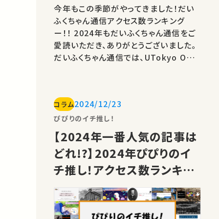
今年もこの季節がやってきました！だい
ふくちゃん通信アクセス数ランキング
ー！！ 2024年もだいふくちゃん通信をご
愛読いただき、ありがとうございました。
だいふくちゃん通信では、UTokyo OCW
の動画に興味を持っていただくため、学
生を中心に動画を紹介するコラムを執筆
しています。だいふくちゃん通信は、ちょう
2024/12/23
コラム
ど3周年となります。本記事では、2024
年に公開された記事でアクセス数が高か
ぴぴりのイチ推し！
ったものを中心にご紹介して、今年の
【2024年一番人気の記事は
だ…
どれ!?】2024年ぴぴりのイ
チ推し！アクセス数ランキン
グトップ5（＋番外編）