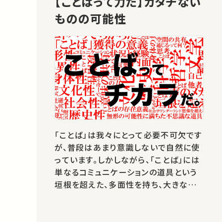
【ことばって力だ】カタチない
記…
ものの可能性
「ことば」は我々にとって必要不可欠です
が、普段はあまり意識しないで自然に使
っています。しかしながら、「ことば」には
単なるコミュニケーションの道具という
垣根を超えた、多面性を持ち、大きな力
を持っているのです。 今回ご紹介する講
義では、社会学者の佐藤健二先生が、「こ
とば」について、「身体性」「社会性」「空間