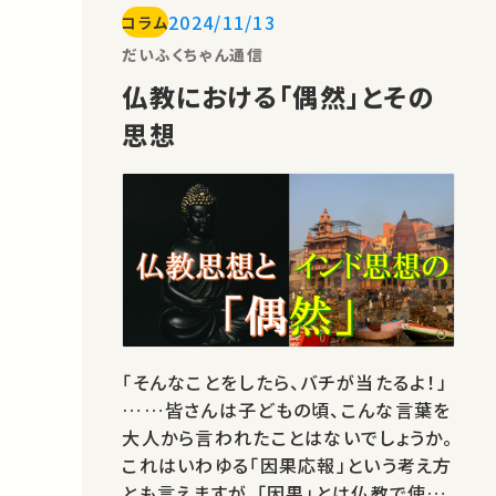
2024/11/13
コラム
性」「歴史性」の4つの観点から詳しく解
説しています。 普段から使っている「こと
だいふくちゃん通信
ば」について、佐藤先…
仏教における「偶然」とその
思想
「そんなことをしたら、バチが当たるよ！」
……皆さんは子どもの頃、こんな言葉を
大人から言われたことはないでしょうか。
これはいわゆる「因果応報」という考え方
とも言えますが、「因果」とは仏教で使わ