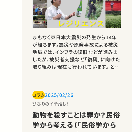
まもなく東日本大震災の発生から14年
が経ちます。震災や原発事故による被災
地域では、インフラの復旧などが進みま
したが、被災者支援など「復興」に向けた
取り組みは現在も行われています。 とこ
ろで、「復興」とは何でしょうか？復興に終
わりはあるのでしょうか？今回はそんな
復興について、溝口勝先生が、自身の取
2025/02/26
コラム
り組みや考えを語った学術フロンティア
講義「レジリエンスと地域の復興」を紹介
ぴぴりのイチ推し！
します。溝口先生は農学生命科学研…
動物を殺すことは罪か？民俗
学から考える（「民俗学から