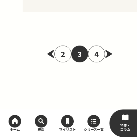
「漢字だらけの中国史」、「とにかく情報
量が多すぎる近代史」などなど……。特
に私たちが高校までに勉強してきたよう
な「世界史」というと、幅広い地域に関す
る多くの知識をとりあえず覚えるという、
暗記科目というイメージが強く…
2
3
4
特集・
コラム
ホーム
検索
マイリスト
シリーズ一覧
お問い合わせ