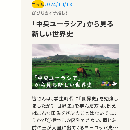
2024/10/18
コラム
ている山本浩貴先生の講義動画を紹介
します。 山本先生は講義冒頭で、「現代
ぴぴりのイチ推し！
美術の方法論はあらゆる人にとって…
「中央ユーラシア」から見る
新しい世界史
皆さんは、学生時代に「世界史」を勉強し
ましたか？「世界史」を学んだ方は、例え
ばこんな印象を抱いたことはないでしょ
うか？「◯世でしか区別できない、同じ名
前の王が大量に出てくるヨーロッパ史」、