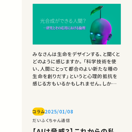
みなさんは生命をデザインする、と聞くと
どのように感じますか。 「科学技術を使
い、人間にとって都合のよい新たな種の
生命を創りだす」というと心理的抵抗を
感じる方もいるかもしれません。しかし研
究の現場では、日々、様々な研究が行わ
れており、遠くない未来において社会実
装されるかもしれない数多くの研究が存
2025/01/08
コラム
在します。 本記事では、そのような研究
の一例として、植物と動物の境界をまた
だいふくちゃん通信
ぐ研究、またその研究に付随して発…
【AIは脅威？】これからの私