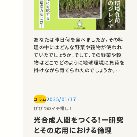
あなたは昨日何を食べましたか。その料
理の中にはどんな野菜や穀物が使われ
ていたでしょうか。そして、その野菜や穀
物はどこでどのように地球環境に負荷を
掛けながら育てられたのでしょうか。農
業というと豊かな自然や緑をイメージす
る方も少なくないと思います。しかし、農
業の環境負荷は大きく、あなたが食べた
2025/01/17
コラム
ものも気候変動や水質汚染に関わって
いるかもしれません。多くの人にとって、
ぴぴりのイチ推し！
食べ物は生産するものではなく、お金
光合成人間をつくる！ー研究
を…
とその応用における倫理