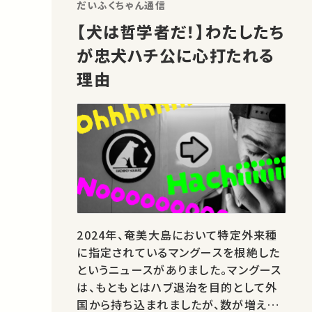
のうちに「his」を選ぶ人が多いのではな
だいふくちゃん通信
いかと、本講義の講師、伊藤たかね先生
【犬は哲学者だ！】わたしたち
は指摘します。 日本語では…
が忠犬ハチ公に心打たれる
理由
2024年、奄美大島において特定外来種
に指定されているマングースを根絶した
というニュースがありました。マングース
は、もともとはハブ退治を目的として外
国から持ち込まれましたが、数が増え、特