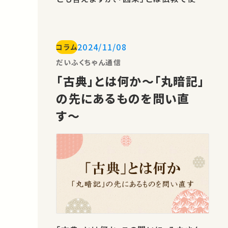
れる用語であり、人は行いの善悪に応じ
て報いを受けるということを表した言葉
です。では、仏教において、果たして「偶
2024/11/08
コラム
然」いいことがあった、または悪いことが
あった、という概念はあり得るのでしょう
だいふくちゃん通信
か？本講義では、仏教学者…
「古典」とは何か〜「丸暗記」
の先にあるものを問い直
す〜