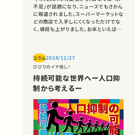
不足」が話題になり、ニュースでもさかん
に報道されました。スーパーマーケットな
どの商店で入手しにくくなっただけでな
く、値段も上がりました。お米といえば和
食には欠かせない主役の食材なので、多
くの人が困ってしまいました。 今回ご紹
介する講義は、そんなお米の素晴らしさ
2024/11/27
コラム
を教えてくれる『和食の中心〜米と魚』で
す。この講義は、2015年に開催された
ぴぴりのイチ推し！
『農学部公開セミナー 第48回「食…
持続可能な世界へー人口抑
制から考えるー