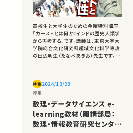
高校生と大学生のための金曜特別講座
「カーストとは何か：インドの歴史人類学
から再考する」です。講師は、東京大学大
学院総合文化研究科超域文化科学専攻
の田辺明生（たなべあきお）先生です。
UTokyo Online Education 高校生と
大学生のための金曜特別講座 2021 田
辺明生 カーストに対する先入観 私たち
2024/10/28
特集
が“カースト”というワードを聞いたとき
にまず思いつくのは、それがインドにおけ
特集
る階級制度だということだと思われま
数理・データサイエンス e-
す。では…
learning教材（開講部局：
数理・情報教育研究センタ