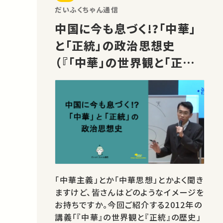
と先端技術」です。 古代ギリシア・ローマ
だいふくちゃん通信
の美術史を専門とする芳賀京子先生
中国に今も息づく!?「中華」
が…
と「正統」の政治思想史
（『「中華」の世界観と「正統」
の歴史』杉山 清彦先生）
「中華主義」とか「中華思想」とかよく聞き
ますけど、皆さんはどのようなイメージを
お持ちですか。今回ご紹介する2012年の
講義「『中華』の世界観と『正統』の歴史」