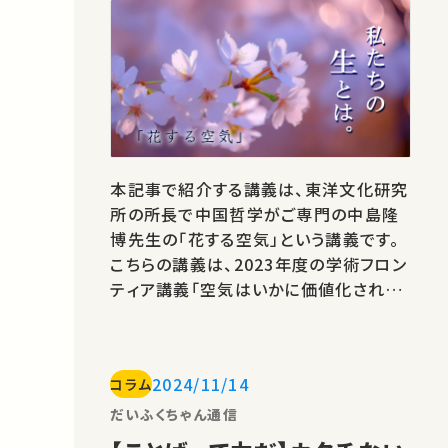
本記事で紹介する講義は、東洋文化研究
所の所長で中国哲学がご専門の中島隆
博先生の「花する空気」という講義です。
こちらの講義は、2023年度の学術フロン
ティア講義「空気はいかに価値化される
べきか」というシリーズの第2回目の講義
として行われました。当シリーズは、“空
気“をテーマにゲスト講師陣が様々な切
2024/11/14
コラム
り口から講義を行っています。中島先生
によるこちらの講義、「花する空気」とは
だいふくちゃん通信
一体どういう意味なのでしょうか。本