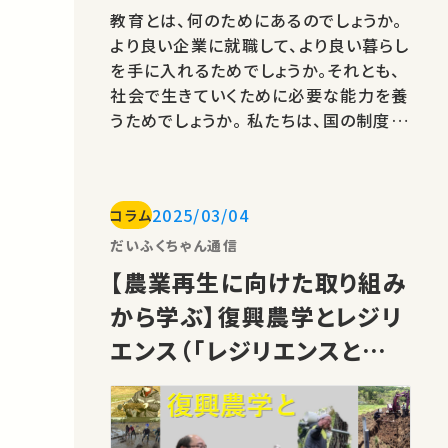
教育とは、何のためにあるのでしょうか。
より良い企業に就職して、より良い暮らし
を手に入れるためでしょうか。それとも、
社会で生きていくために必要な能力を養
うためでしょうか。 私たちは、国の制度と
して義務教育を受けます。それにとどま
らず、高等教育機関に進学し、さらなる教
育を受ける人も多くなっています。 文部
2025/03/04
コラム
科学省の「大学等進学数に関するデー
タ」を参照すると、令和5年度の大学、短
だいふくちゃん通信
大、高専、専門学校を合わせた…
【農業再生に向けた取り組み
から学ぶ】復興農学とレジリ
エンス（「レジリエンスと地域
の復興」溝口 勝先生）