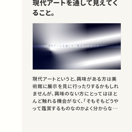
現代アートを通して見えてく
おり、学び直しや隙間時間で…
ること。
現代アートというと、興味がある方は美
術館に展示を見に行ったりするかもしれ
ませんが、興味のない方にとってはほと
んど触れる機会がなく、「そもそもどうや
って鑑賞するものなのかよく分からない」
という方も多いのではないでしょうか。今
回は、ご自身もアーティストであるととも
に、現代美術批評家として本を出版され