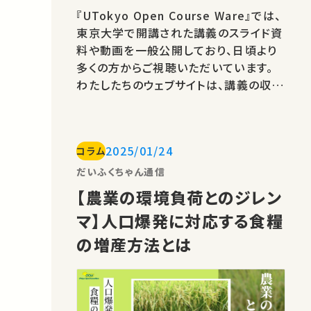
『UTokyo Open Course Ware』では、
東京大学で開講された講義のスライド資
料や動画を一般公開しており、日頃より
多くの方からご視聴いただいています。
わたしたちのウェブサイトは、講義の収録
やデータ提供をご快諾くださる、多くの部
局および先生方のご協力によって、成り
立ってまいりました。 この度、2020〜
2025/01/24
コラム
2024年と連続して『学術フロンティア講
義「30年後の世界へ」』シリーズを収録さ
だいふくちゃん通信
せてくださった東京大学東アジア藝文
【農業の環境負荷とのジレン
書…
マ】人口爆発に対応する食糧
の増産方法とは