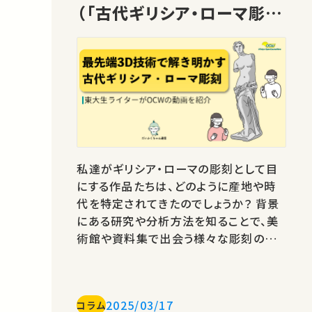
（「古代ギリシア・ローマ彫刻
と先端技術」芳賀 京子先生）
私達がギリシア・ローマの彫刻として目
にする作品たちは、どのように産地や時
代を特定されてきたのでしょうか？ 背景
にある研究や分析方法を知ることで、美
術館や資料集で出会う様々な彫刻の見
方が変わるかもしれません。 今回ご紹介
するのは、デジタル・ヒューマニティーズ
― 変貌する学問の地平 ― (学術俯瞰講
2025/03/17
コラム
義)の第9回「古代ギリシア・ローマ彫刻