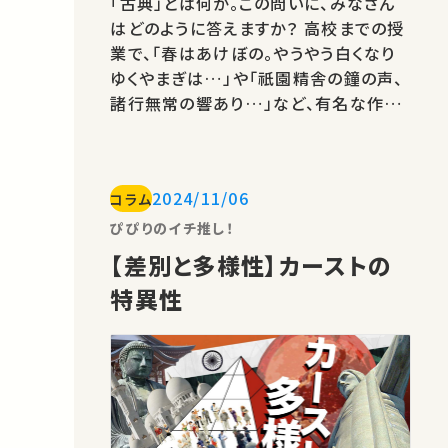
「古典」とは何か。この問いに、みなさん
はどのように答えますか？ 高校までの授
業で、「春はあけぼの。やうやう白くなり
ゆくやまぎは…」や「祇園精舎の鐘の声、
諸行無常の響あり…」など、有名な作品
の冒頭を暗誦した経験のある人も多いの
ではないでしょうか。このように、枕草子
や平家物語といった「古典」とされる文学
2024/11/06
コラム
作品は数多くあります。「古典」を読むに
あたって、古典文法や古文単語をたくさ
ぴぴりのイチ推し！
ん覚えさせられることもありま…
【差別と多様性】カーストの
特異性