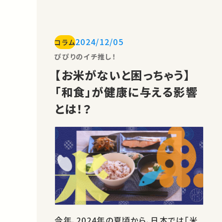
別天然記念物に指定されたアマミノクロ
ウサギの天敵になり、駆除の対象となり
ました。 このように、人類は、ときに他の
2024/12/05
コラム
種の動物をコントロールしながら社会生
活を営んでいます。鳥獣害の駆除だけで
ぴぴりのイチ推し！
なく、畜産やペットの飼育もその一部…
【お米がないと困っちゃう】
「和食」が健康に与える影響
とは！？
今年、2024年の夏頃から、日本では「米