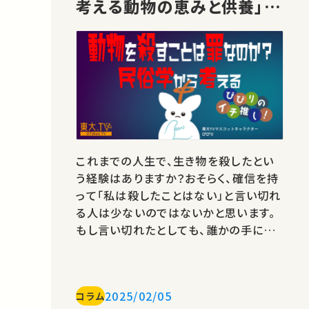
考える動物の恵みと供養」菅
豊先生）
これまでの人生で、生き物を殺したとい
う経験はありますか？おそらく、確信を持
って「私は殺したことはない」と言い切れ
る人は少ないのではないかと思います。
もし言い切れたとしても、誰かの手によ
って殺された生き物を生活の中で消費す
る限り、私たちは、間接的とはいえ動物の
殺しに関わっているといえます。「殺し」は
2025/02/05
コラム
私たちが生きていく上で避けることので