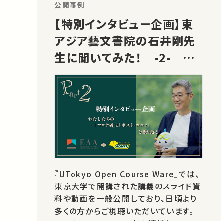
きない行為なのです。 しかし、だからとい
公開事例
ってそうした「殺し」を仕方…
【特別インタビュー企画】東
アジア藝文書院の石井剛先
生に聞いてみた！ -2- わ
たしたちの「コロナ禍」と「ポ
スト・コロナ」を振り返る
『UTokyo Open Course Ware』では、
東京大学で開講された講義のスライド資
料や動画を一般公開しており、日頃より
多くの方からご視聴いただいています。