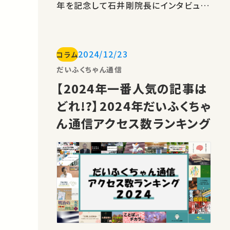
年を記念して石井剛院長にインタビュー
をおこないました。様々な分野の第一線
で活躍している先生が多数登壇されるこ
のシリーズの魅力に迫ります。 Part1 な
2024/12/23
コラム
ぜ30年後の世界をテーマに？
https://youtu.be/p3op4TOn_bw
だいふくちゃん通信
第一弾は、30年後の世界について講義を
【2024年一番人気の記事は
することにしたのか？この…
どれ!?】2024年だいふくちゃ
ん通信アクセス数ランキング