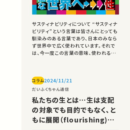
サスティナビリティについて “サスティナ
ビリティ”という言葉は皆さんにとっても
馴染みのある言葉であり、日本のみなら
ず世界中で広く使われています。それで
は、今一度この言葉の意味、使われるよ
うになった背景について考えてみましょ
う。 言葉の意味と使用背景 サスティナブ
ルな世の中を目指すとは、 ・自然環境が
2024/11/21
コラム
維持されながら社会の経済活動も持続
される世の中を目指す ということです。
だいふくちゃん通信
この目標自体はもちろん素晴らしい…
私たちの生とは…生は支配
の対象でも目的でもなく、と
もに展開（flourishing)す
ること