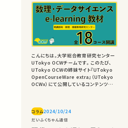
ー）全18コースをUTokyo
OCWで開講
こんにちは。大学総合教育研究センター
UTokyo OCWチームです。 このたび、
UTokyo OCWの姉妹サイト『UTokyo
OpenCourseWare extra』（UTokyo
OCWx）にて公開しているコンテンツの
一部をUTokyo OCWにて公開しまし
た。 今回、UTokyo OCWで公開したの
は数理・情報教育研究センターが開講し
2024/10/24
コラム
ている数理・データサイエンスに関する公
開講義の18コース。一つの講義がトピッ
だいふくちゃん通信
クごとに5分〜60分程度と短く分かれて