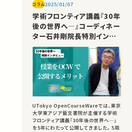
2025/01/07
コラム
怯えることもあるでしょう。しかしながら、
実は私たち人間がAIに対応する力を身
学術フロンティア講義『30年
につけるべき時代でもあると…
後の世界へ―』コーディネー
ター石井剛院長特別インタ
ビュー動画を公開
UTokyo OpenCourseWareでは、東京
大学東アジア藝文書院が主催する学術
フロンティア講義『30年後の世界へ―』
を5年にわたって公開してきました。 5周