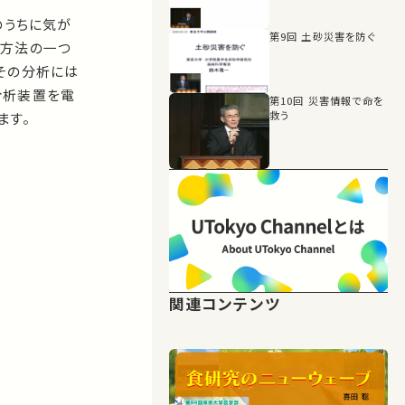
のうちに気が
第9回 土砂災害を防ぐ
る方法の一つ
その分析には
分析装置を電
第10回 災害情報で命を
救う
ます。
関連コンテンツ