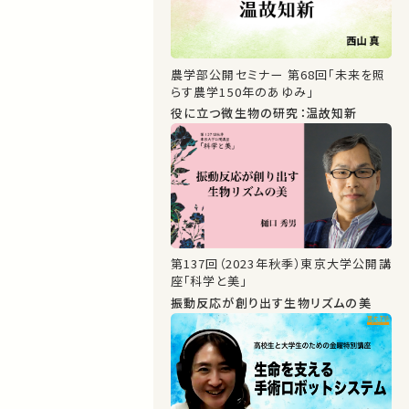
農学部公開セミナー 第68回「未来を照
らす農学150年のあゆみ」
役に立つ微生物の研究：温故知新
第137回（2023年秋季）東京大学公開講
座「科学と美」
振動反応が創り出す生物リズムの美