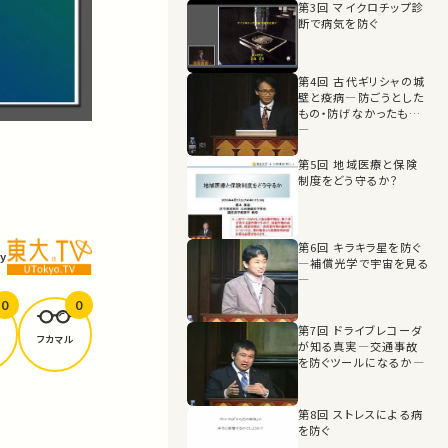
第3回 マイクロチップ診
断で病気を防ぐ
第4回 古代ギリシャの城
壁と疫病―防ごうとした
もの・防げなかったもの
―
第5回 地域医療と保険
制度をどう守るか？
第6回 キラキラ星を防ぐ
y
―補償光学で宇宙を見る
―
0
0
第7回 ドライブレコーダ
フカマル
が知る真実―交通事故
を防ぐツールになるか―
第8回 ストレスによる病
を防ぐ