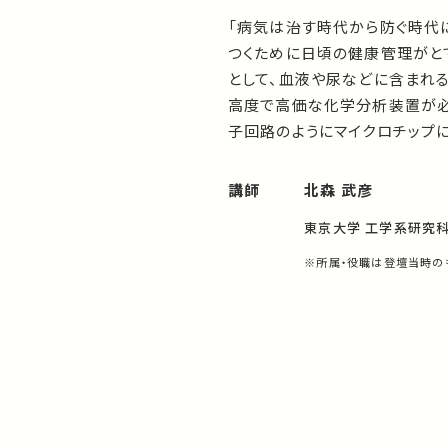
「病気は治す時代から防ぐ時代に
つくために日頃の健康管理がと
として、血液や尿などに含まれ
高度で高価な化学分析装置が必
子回路のようにマイクロチップ
講師
北森 武彦
東京大学 工学系研究科
※所属・役職は登壇当時の