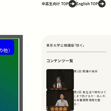
中高生向け TOP
English TOP
東京大学公開講座「防ぐ」
コンテンツ一覧
第1回 開講の挨拶
第2回 食生活で病気はど
こまで防げるか―あふれ
る栄養健康情報を整理す
る―