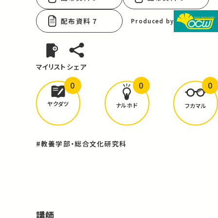
配布資料 7
Produced by
マイリスト
シェア
0
0
0
どんな学びが
ありましたか？
ヤクダツ
ナルホド
フカマル
#教養学部・総合文化研究科
講師