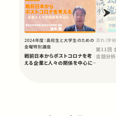
2024年度：高校生と大学生のための
流れ（学術
金曜特別講座
第11回 会話を紡ぐ流れの諸相：
戦前日本からポストコロナを考
会話分析
える――企業と人々の関係を中心に――