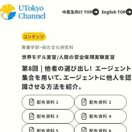
中高生向け TOP
English TOP
コンテンツ
教養学部・総合文化研究科
世界モデル実習/人間の安全保障実験実習
第8回 | 他者の選び出し！ エージェント
集合を用いて、エージェントに他人を認
識させる方法を紹介。
配布資料 1
配布資料 2
配布資料 3
配布資料 4
配布資料 5
配布資料 6