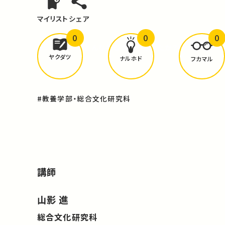
マイリスト
シェア
0
0
0
どんな学びが
ありましたか？
ヤクダツ
ナルホド
フカマル
#教養学部・総合文化研究科
講師
山影 進
総合文化研究科