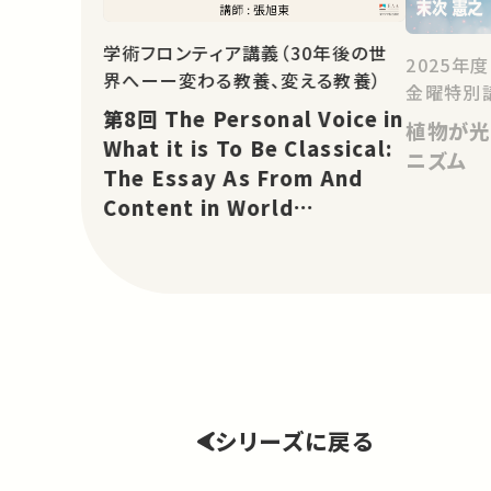
学術フロンティア講義（30年後の世
2025年
界へーー変わる教養、変える教養）
金曜特別
第8回 The Personal Voice in
植物が光
What it is To Be Classical:
ニズム
The Essay As From And
Content in World
Literature
シリーズに戻る