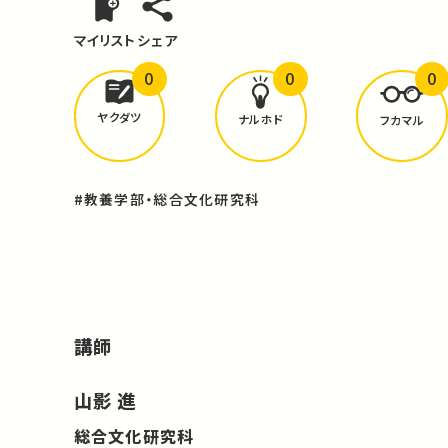
マイリスト
シェア
0
0
0
どんな学びが
ありましたか？
ヤクダツ
ナルホド
フカマル
#教養学部・総合文化研究科
講師
山影 進
総合文化研究科