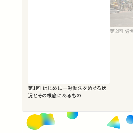
第2
第1回 はじめに―労働法をめぐる状
況とその根底にあるもの