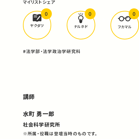
マイリスト
シェア
0
0
0
どんな学びが
ありましたか？
ヤクダツ
ナルホド
フカマル
#法学部・法学政治学研究科
講師
水町 勇一郎
社会科学研究所
※所属・役職は登壇当時のものです。