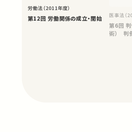
労働法（2011年度）
医事法（2
第12回 労働関係の成立・開始
第6回 判例37（ロボトミー手
術） 判