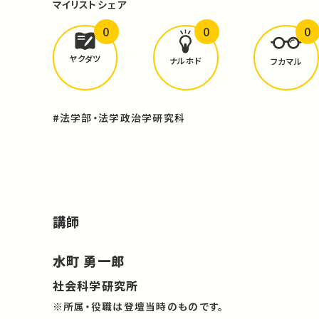
マイリスト
シェア
0
0
0
どんな学びが
ありましたか？
ヤクダツ
ナルホド
フカマル
#法学部・法学政治学研究科
講師
水町 勇一郎
社会科学研究所
※所属・役職は登壇当時のものです。