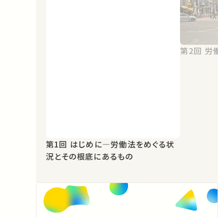
第2
第1回 はじめに―労働法をめぐる状
況とその根底にあるもの