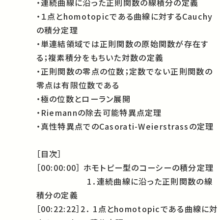
・連続曲線に沿った正則関数の線積分の定義
・１点とhomotopicである曲線に対するCauchy
の積分定理
・単連結領域では正則関数の原始関数が存在す
る；複素積分をもちいた対数の定義
・正則関数の零点の位数；定数でない正則関数の
零点は有限位数である
・極の位数とローラン展開
・Riemannの除去可能特異点定理
・真性特異点でのCasorati-Weierstrassの定理
［目次］
［00:00:00］ ホモトピー型のコーシーの積分定理
1．連続曲線に沿った正則関数の線
積分の定義
［00:22:22］2． 1点とhomotopicである曲線に対