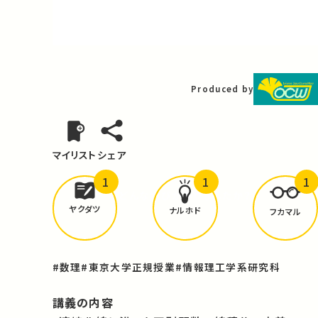
Video
Produced by
マイリスト
シェア
1
1
1
どんな学びが
ありましたか？
ヤクダツ
ナルホド
フカマル
#数理
#東京大学正規授業
#情報理工学系研究科
講義の内容