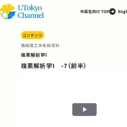
中高生向け TOP
Engl
コンテンツ
情報理工学系研究科
複素解析学I
複素解析学I -7（前半）
Play