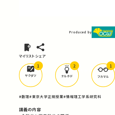
Video
Produced by
マイリスト
シェア
1
2
1
どんな学びが
ありましたか？
ヤクダツ
ナルホド
フカマル
#数理
#東京大学正規授業
#情報理工学系研究科
講義の内容