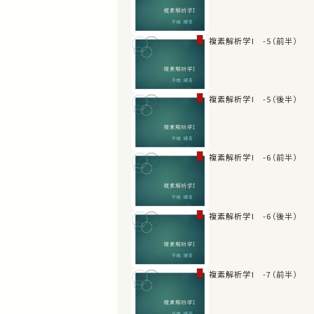
複素解析学I -5（前半）
複素解析学I -5（後半）
複素解析学I -6（前半）
複素解析学I -6（後半）
複素解析学I -7（前半）