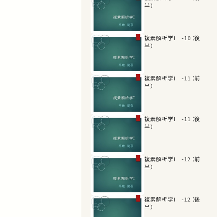
半）
複素解析学I -10（後
半）
複素解析学I -11（前
半）
複素解析学I -11（後
半）
複素解析学I -12（前
半）
複素解析学I -12（後
半）