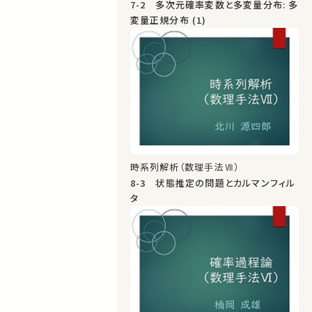
7-2 多次元確率変数と多変量分布: 多
変量正規分布 (1)
時系列解析（数理手法Ⅶ）
8-3 状態推定の問題とカルマンフィル
タ