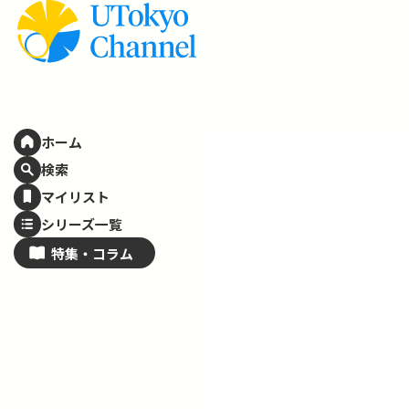
ホーム
検索
マイリスト
シリーズ一覧
特集・
コラム