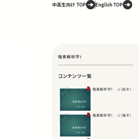
中高生向け TOP
English TOP
複素解析学I
コンテンツ一覧
複素解析学I -1（前半）
複素解析学I -1（後半）