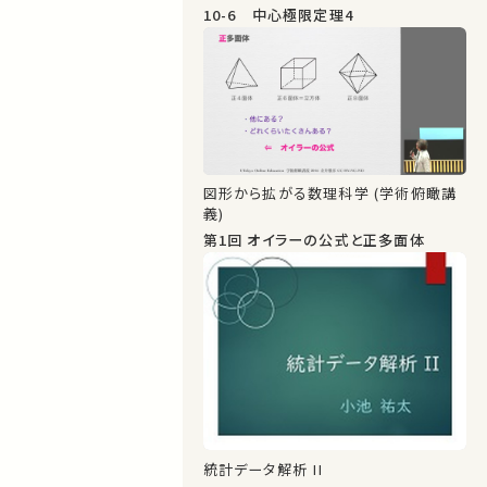
10-6 中心極限定理4
図形から拡がる数理科学 (学術俯瞰講
義)
第1回 オイラーの公式と正多面体
統計データ解析 II