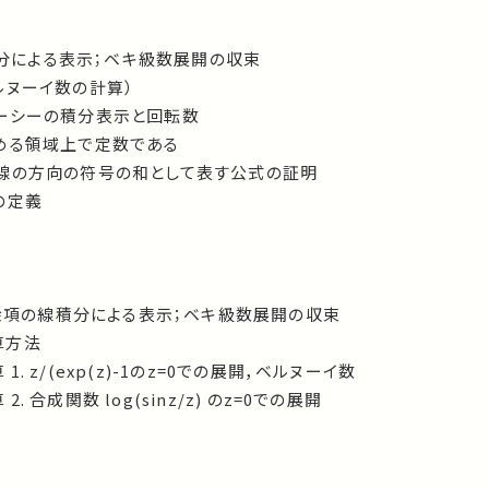
線積分による表示；ベキ級数展開の収束
ルヌーイ数の計算）
ーシーの積分表示と回転数
める領域上で定数である
線の方向の符号の和として表す公式の証明
の定義
定理；剰余項の線積分による表示；ベキ級数展開の収束
計算方法
 1. z/(exp(z)-1のz=0での展開，ベルヌーイ数
2. 合成関数 log(sinz/z) のz=0での展開