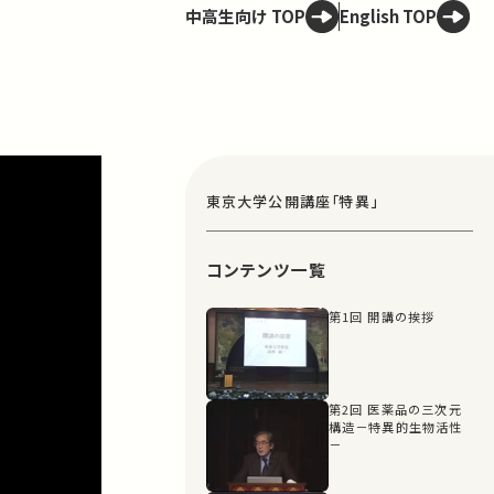
中高生向け TOP
English TOP
東京大学公開講座「特異」
コンテンツ一覧
第1回 開講の挨拶
第2回 医薬品の三次元
構造－特異的生物活性
－