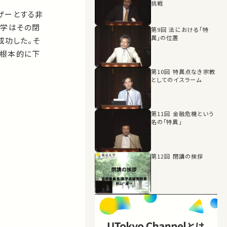
挑戦
ザーとする非
大学はその閉
第9回 法における「特
異」の位置
成功した。そ
を根本的に下
第10回 特異点なき宗教
としてのイスラーム
第11回 金融危機という
名の「特異」
第12回 閉講の挨拶