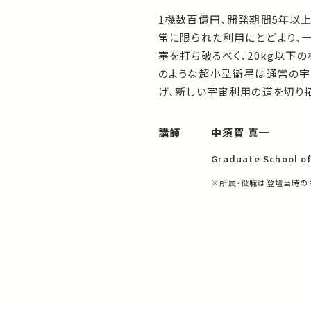
1機数百億円、開発期間5年以
常に限られた利用にとどまり、
塞を打ち破るべく、20kg以下
のような超小型衛星は通常の宇
げ、新しい宇宙利用の道を切り拓
講師
中須賀 真一
Graduate School of
※所属・役職は登壇当時の