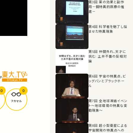
第3回 薬の効果と副作
用－個特異的医療の推
進－
第4回 科学者を魅了し悩
ませた特異現象
第5回 仲間外れ、天才に
挑む: 土井不曇の反相対
論
第6回 宇宙の特異点、ビ
y
ッグバンとブラックホー
ル
0
0
第7回 全地球凍結イベン
フカマル
ト～地球環境の特異な変
動現象～
第8回 超小型衛星による
宇宙開発の特異点への