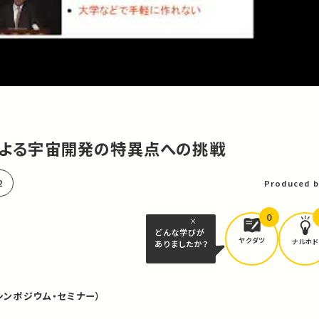
星による宇宙開発の特異点への挑戦
2
Produced b
0
どんな学びが
ヤクダツ
ナルホド
ありましたか？
シンポジウム・セミナー）