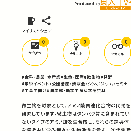
Produced by
マイリスト
シェア
0
0
0
どんな学びが
ありましたか？
ヤクダツ
ナルホド
フカマル
#食料・農業・水産業
#生命・医療
#微生物
#発酵
#学術イベント（公開講座・講演会・シンポジウム・セミナー
#中高生向け
#農学部・農学生命科学研究科
微生物を対象として、アミノ酸関連化合物の代謝を
研究しています。微生物はタンパク質に含まれてい
ないタイプのアミノ酸を生合成し、それらの誘導体
を構造中に含み様々な生物活性を示す二次代謝産