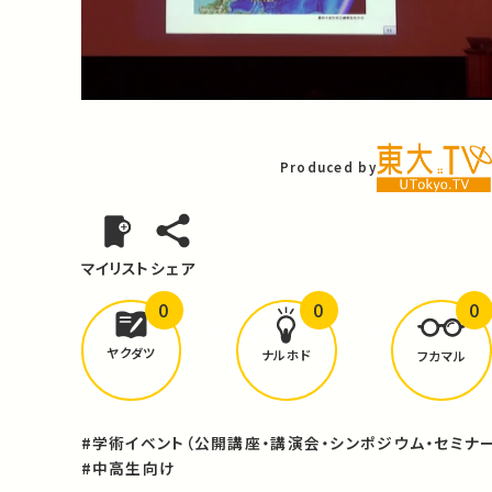
Video
Produced by
マイリスト
シェア
0
0
0
どんな学びが
ありましたか？
ヤクダツ
ナルホド
フカマル
#学術イベント（公開講座・講演会・シンポジウム・セミナー
#中高生向け