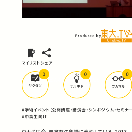
Video
Produced by
マイリスト
シェア
0
0
0
どんな学びが
ありましたか？
ヤクダツ
ナルホド
フカマル
#学術イベント（公開講座・講演会・シンポジウム・セミナー
#中高生向け
ウナギは今、未曾有の危機に直面している。2013