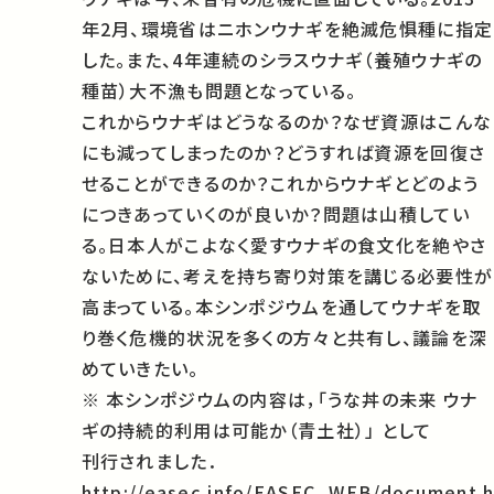
年2月、環境省はニホンウナギを絶滅危惧種に指定
した。また、4年連続のシラスウナギ（養殖ウナギの
種苗）大不漁も問題となっている。
これからウナギはどうなるのか？なぜ資源はこんな
にも減ってしまったのか？どうすれば資源を回復さ
せることができるのか？これからウナギとどのよう
につきあっていくのが良いか？問題は山積してい
る。日本人がこよなく愛すウナギの食文化を絶やさ
ないために、考えを持ち寄り対策を講じる必要性が
高まっている。本シンポジウムを通してウナギを取
り巻く危機的状況を多くの方々と共有し、議論を深
めていきたい。
※ 本シンポジウムの内容は，「うな丼の未来 ウナ
ギの持続的利用は可能か（青土社）」 として
刊行されました．
http://easec.info/EASEC_WEB/document.h