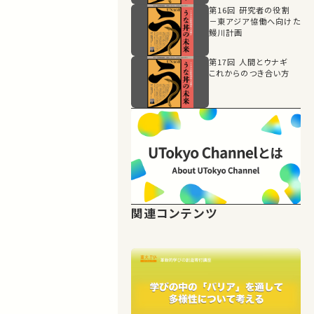
第16回 研究者の役割
－東アジア恊働へ向けた
鰻川計画
第17回 人間とウナギ
これからのつき合い方
関連コンテンツ