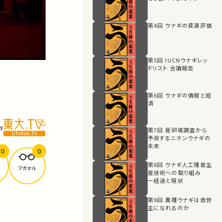
第4回 ウナギの資源評価
第5回 IUCNウナギレッ
ドリスト 会議報告
第6回 ウナギの情報と経
済
y
第7回 産卵場調査から
予測するニホンウナギの
未来
0
0
第8回 ウナギ人工種苗生
フカマル
産技術への取り組み
ー経過と現状
第9回 異種ウナギは救世
主になれるのか