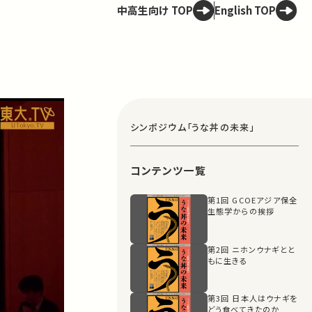
中高生向け TOP
English TOP
シンポジウム「うな丼の未来」
コンテンツ一覧
第1回 GCOEアジア保全
生態学からの挨拶
第2回 ニホンウナギとと
もに生きる
第3回 日本人はウナギを
どう食べてきたのか