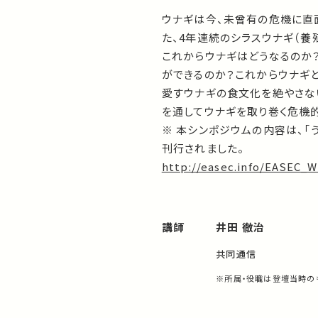
ウナギは今、未曾有の危機に直面
た、4年連続のシラスウナギ（養
これからウナギはどうなるのか
ができるのか？これからウナギ
愛すウナギの食文化を絶やさな
を通してウナギを取り巻く危機
※ 本シンポジウムの内容は、「
刊行されました。
http://easec.info/EASEC_
講師
井田 徹治
共同通信
※所属・役職は登壇当時の