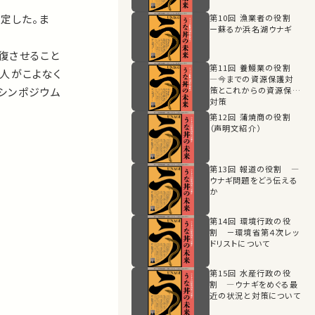
定した。ま
第10回 漁業者の役割
ー蘇るか浜名湖ウナギ
復させること
第11回 養鰻業の役割
人がこよなく
―今までの資源保護対
シンポジウム
策とこれからの資源保護
対策
第12回 蒲焼商の役割
（声明文紹介）
第13回 報道の役割 ―
ウナギ問題をどう伝える
か
第14回 環境行政の役
割 －環境省第４次レッ
ドリストについて
第15回 水産行政の役
割 ―ウナギをめぐる最
近の状況と対策について