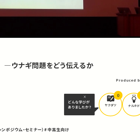
割 ―ウナギ問題をどう伝えるか
Produced b
0
どんな学びが
ヤクダツ
ナルホド
ありましたか？
シンポジウム・セミナー）
#中高生向け