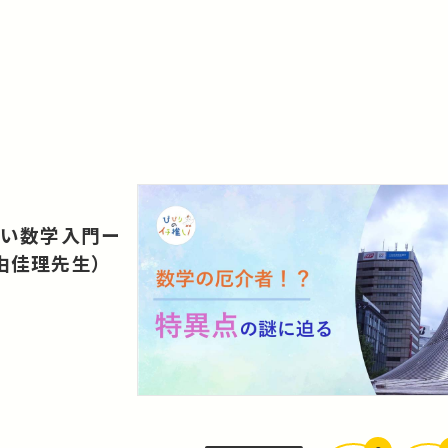
しい数学入門ー
由佳理先生）