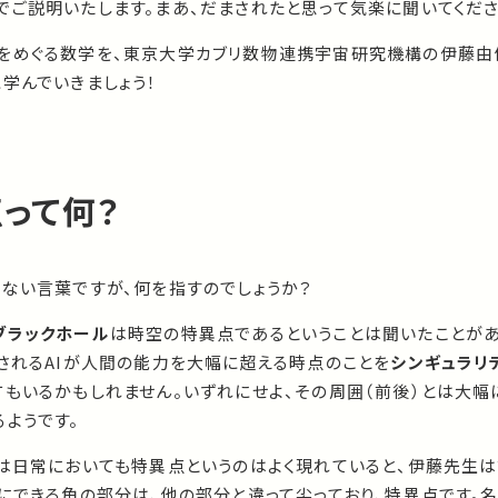
でご説明いたします。まあ、だまされたと思って気楽に聞いてくださ
をめぐる数学を、東京大学カブリ数物連携宇宙研究機構の伊藤由
学んでいきましょう！
って何？
のない言葉ですが、何を指すのでしょうか？
ブラックホール
は時空の特異点であるということは聞いたことが
されるAIが人間の能力を大幅に超える時点のことを
シンギュラリ
方もいるかもしれません。いずれにせよ、その周囲（前後）とは大
ようです。
実は日常においても特異点というのはよく現れていると、伊藤先生は
にできる角の部分は、他の部分と違って尖っており、特異点です。