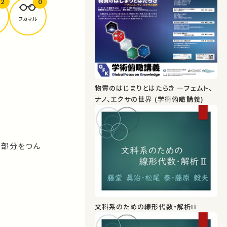
2
0
フカマル
物質のはじまりとはたらき ―フェムト、
ナノ、エクサの世界 (学術俯瞰講義)
の部分をつん
文科系のための線形代数・解析II