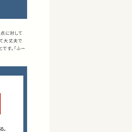
異点に対して
くて大丈夫で
です。「ふー