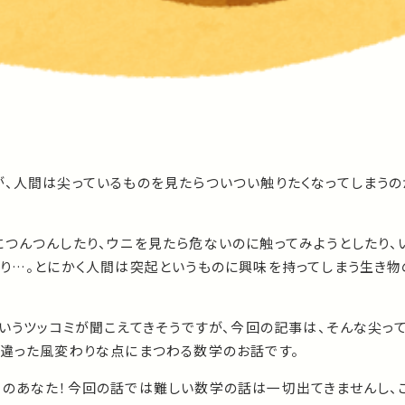
が、人間は尖っているものを見たらついつい触りたくなってしまうの
につんつんしたり、ウニを見たら危ないのに触ってみようとしたり、
たり…。とにかく人間は突起というものに興味を持ってしまう生き物
というツッコミが聞こえてきそうですが、今回の記事は、そんな尖っ
の違った風変わりな点にまつわる数学のお話です。
このあなた！今回の話では難しい数学の話は一切出てきませんし、