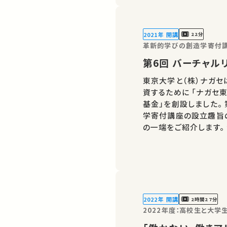
2021年 開講
22分
革新的学びの創造学寄付講
第6回 バーチ
東京大学と（株）ナガセ
資するために 「ナガセ
基金」を創設しました。
学寄付講座の設立趣旨
の一端をご紹介します。 ★あなたのシェアが、ほかの誰かの学びに繋
がるかもしれません。 
ェアをお願いします。
2022年 開講
2時間27分
2022年度：高校生と大