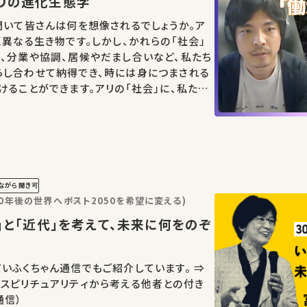
アリの進化生態学
聞いて皆さんは何を想像されるでしょうか。ア
く異なる生き物です。しかし、かれらの「社会」
、分業や協調、居候やだまし合いなど、私たち
らし合わせて納得でき、時には身につまされる
けることができます。アリの「社会」に、私たち
ことができるのは、そもそもなぜなのでしょ
ながら聞き可
年後の世界へ――ポスト2050を希望に変える)
いふくちゃん通信でもご紹介しています。 ⇒
スピリチュアリティから考える他者との付き
通信）