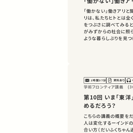
「働かない」働き
「働かない」働きアリと
リは、私たちヒトとは全
をつぶさに調べてみると
がみずからの社会に照
ような暮らしぶりを見つ
が合理性や共感を感じる
うか。野生生物…
1時間37分
資料あり
学術フロンティア講義 (30
第10回 いま「東洋」と「近代」を考えて、未来に何をのぞ
めるだろう？
こちらの講義の概要をだ
人は変化するーインドの
合い方（だいふくちゃん