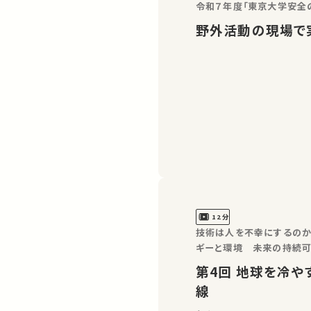
令和７年度「東京大学安全
野外活動の現場で
12分
技術は人を不幸にするのか？東
ギーと環境 未来の持続可
第4回 地球を冷やす“人工手段”とは？気候工学の最前
線