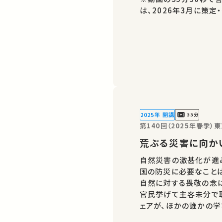
は、2026年3月に策定
2025年 開講
33分
第140回（2025年春季）
荒ぶる災害に向か
自然災害の激甚化が進
国の防災に必要なこと
自然に対する畏敬の念
官民挙げて主客未分で
ェアが、ほかの誰かの学
義・講演があればSNSなどでシ