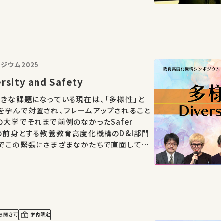
運…
ジウム2025
ity and Safety
大きな課題になっている現在は、「多様性」と
を孕んで対置され、フレームアップされること
の大学でそれまで前例のなかったSafer
つの前身とする教養教育高度化機構のD&I部門
でこの緊張にさまざまなかたちで直面してき
しつつ、この緊張関係を正面から見据え、多
能性をあらため…
ら聞き可
学内限定