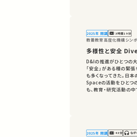
語で行われました。 
2025年 開講
3時間19分
教養教育高度化機構シンポ
多様性と安全 Divers
D&Iの推進がひとつの
「安全」がある種の緊張
も多くなってきた。日本
Spaceの活動をひと
も、教育・研究活動の中
た。教養教育の場に根差
様性と安全との共存可
2025年 開講
43分
なが