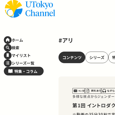
#アリ
ホーム
検索
マイリスト
コンテンツ
シリーズ
シリーズ一覧
特集・
コラム
41分
資料あり
ながら
多様な視点からジェンダー
第1回 イントロ
※動画の35分30秒で