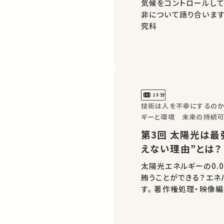
気候をコントロールし
非について語り合います。 著作権処理・映像編集：東京大学 工
究科
15分
技術は人を不幸にするのか？東
ギーと環境 未来の持続可
第3回 太陽光は最強のエネルギー それでも“地球を救
えない理由”とは？
太陽光エネルギーの0.
賄うことができる？エネ
す。 著作権処理・映