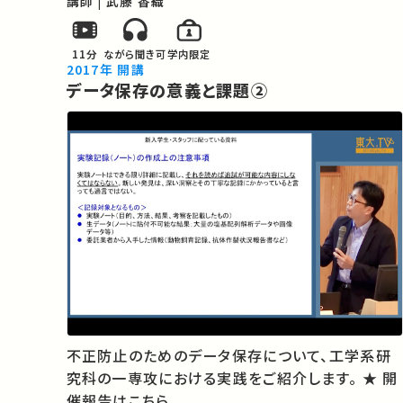
講師 | 武藤 香織
11分
ながら聞き可
学内限定
2017年 開講
データ保存の意義と課題②
不正防止のためのデータ保存について、工学系研
究科の一専攻における実践をご紹介します。 ★ 開
催報告はこちら