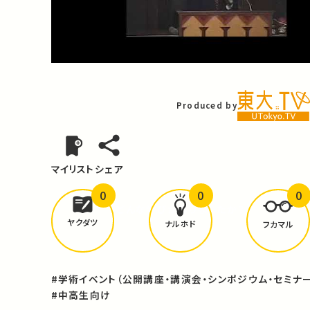
Video
Produced by
マイリスト
シェア
0
0
0
どんな学びが
ありましたか？
ヤクダツ
ナルホド
フカマル
#学術イベント（公開講座・講演会・シンポジウム・セミナー
#中高生向け