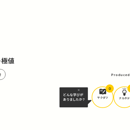
の極値
2
Produced
0
どんな学びが
ヤクダツ
ナルホド
ありましたか？