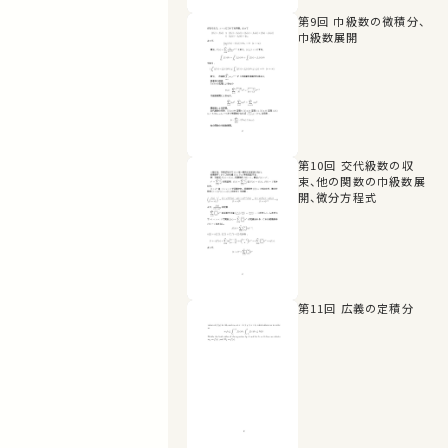
第9回 巾級数の微積分、
巾級数展開
第10回 交代級数の収
束、他の関数の巾級数展
開、微分方程式
第11回 広義の定積分