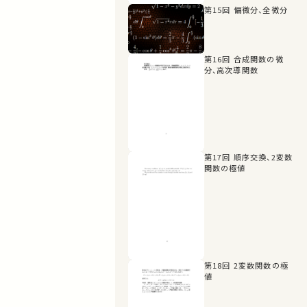
第15回 偏微分、全微分
第16回 合成関数の微
分、高次導関数
第17回 順序交換、2変数
関数の極値
第18回 2変数関数の極
値