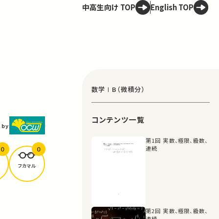
中高生向け TOP
English TOP
数学ⅠB（微積分）
コンテンツ一覧
 by
第1回 実数、極限、級数、
0
0
連続
フカマル
第2回 実数、極限、級数、
連続