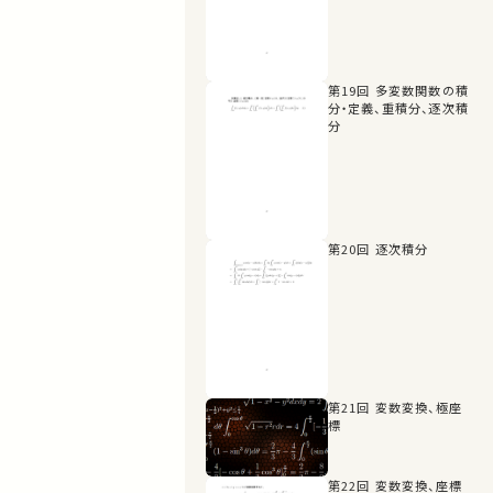
第19回 多変数関数の積
分・定義、重積分、逐次積
分
第20回 逐次積分
第21回 変数変換、極座
標
第22回 変数変換、座標