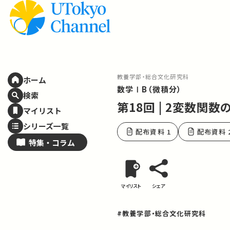
教養学部・総合文化研究科
ホーム
数学ⅠB（微積分）
検索
第18回 | 2変数関数
マイリスト
シリーズ一覧
配布資料 1
配布資料 
特集・
コラム
マイリスト
シェア
#教養学部・総合文化研究科