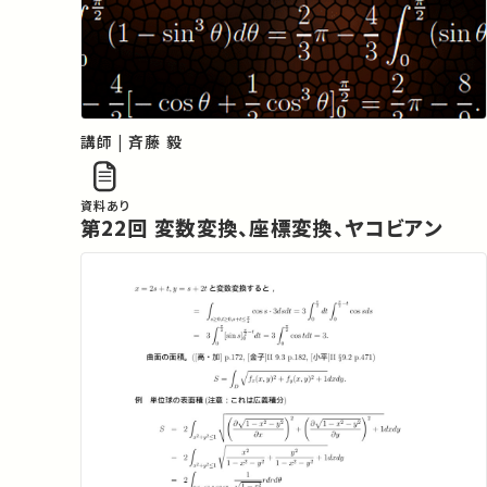
講師 | 斉藤 毅
資料あり
第22回 変数変換、座標変換、ヤコビアン