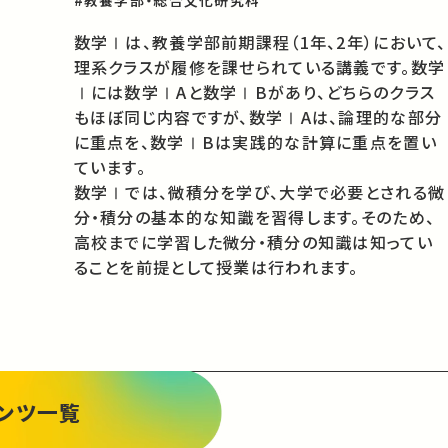
数学Ⅰは、教養学部前期課程（1年、2年）において、
理系クラスが履修を課せられている講義です。数学
Ⅰには数学ⅠAと数学ⅠBがあり、どちらのクラス
もほぼ同じ内容ですが、数学ⅠAは、論理的な部分
に重点を、数学ⅠBは実践的な計算に重点を置い
ています。

数学Ⅰでは、微積分を学び、大学で必要とされる微
分・積分の基本的な知識を習得します。そのため、
高校までに学習した微分・積分の知識は知ってい
ることを前提として授業は行われます。
ンツ一覧