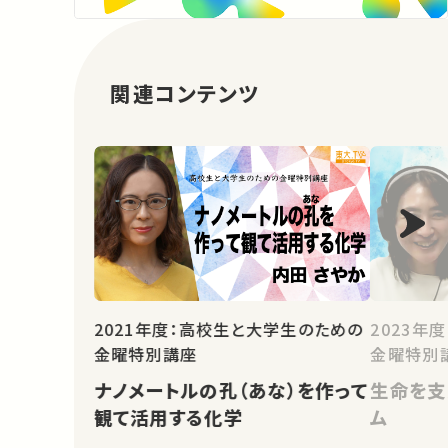
関連コンテンツ
2021年度：高校生と大学生のための
2023年
金曜特別講座
金曜特別
ナノメートルの孔（あな）を作って
生命を支
観て活用する化学
ム