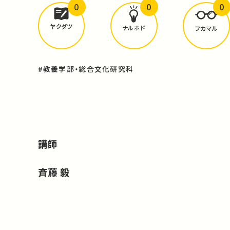
0
0
0
どんな学びが
ありましたか？
ヤクダツ
ナルホド
フカマル
#教養学部・総合文化研究科
講師
斉藤 毅