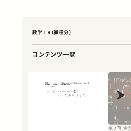
数学ⅠB（微積分）
コンテンツ一覧
第2