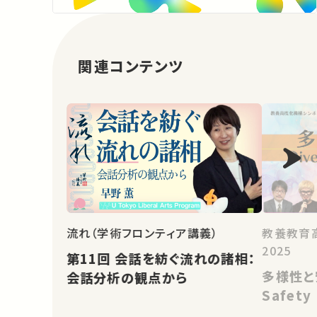
関連コンテンツ
教養教育
流れ（学術フロンティア講義）
2025
第11回 会話を紡ぐ流れの諸相：
多様性と安全
会話分析の観点から
Safety