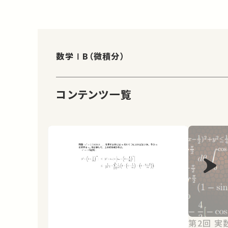
数学ⅠB（微積分）
コンテンツ一覧
第2