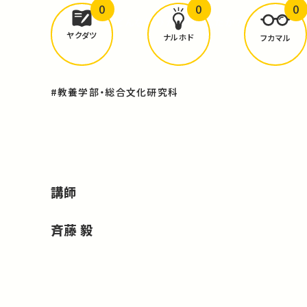
0
0
0
どんな学びが
ありましたか？
ヤクダツ
ナルホド
フカマル
#教養学部・総合文化研究科
講師
斉藤 毅