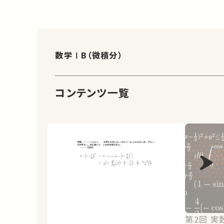
数学ⅠB（微積分）
コンテンツ一覧
第2