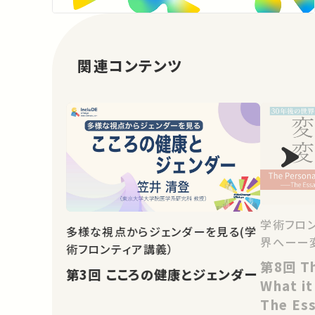
関連コンテンツ
学術フロン
多様な視点からジェンダーを見る(学
界へーー
術フロンティア講義）
第8回 The Personal Voice in
第3回 こころの健康とジェンダー
What it
The Es