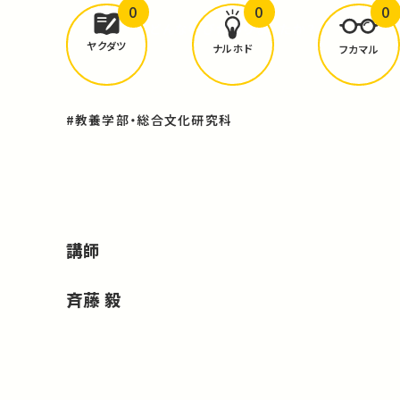
0
0
0
どんな学びが
ありましたか？
ヤクダツ
ナルホド
フカマル
#教養学部・総合文化研究科
講師
斉藤 毅