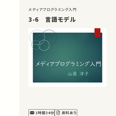
複数言語間の関係などの問題を取り上
げて考えていきます。 講師：藤井 光 ★高
メディアプログラミング入門
校生と大学生のための金曜特…
3-6 言語モデル
1時間34分
資料あり