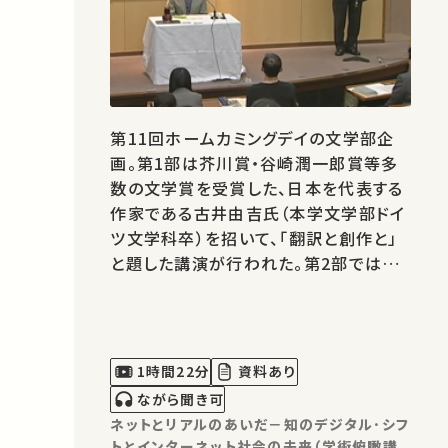
第11回ホームカミングデイの文学部企
画。第1部は芥川賞・谷崎潤一郎賞等多
数の文学賞を受賞した、日本を代表する
作家である古井由吉氏（本学文学部ドイ
ツ文学科卒）を招いて、「翻訳と創作と」
と題した講演が行われた。第2部では安
藤宏教授、中地義和教授、大宮勘一郎教
授が加わり、「文学部というところ」という
テーマでシンポジウムが開かれた。
1時間22分
資料あり
ながら聞き可
ネットとリアルのあいだ－知のデジタル･シフ
トとインターネット社会の未来（学術俯瞰講