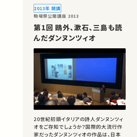
ワークの深化に伴う社会システムの発展
2013年 開講
と直面する課題について考察する。
駒場祭公開講座 2013
第1回 鴎外、漱石、三島も読
んだダンヌンツィオ
20世紀初頭イタリアの詩人ダンヌンツィ
オをご存知でしょうか？国際的大流行作
家だったダンヌンツィオの作品は、日本