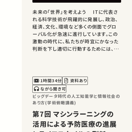
未来の「世界」を考えよう ITに代表さ
れる科学技術が飛躍的に発展し、政治、
経済、文化、環境など多くの側面でグロ
ーバル化が急速に進行しています。この
激動の時代に、私たちが時宜にかなった
判断を下し適切に行動するためには、従
来の知の体系や枠組みだけにとらわれ
ず、新たな視点から人間とその社会の動
きや特徴を注意深く見つめ、理解し直す
ことが必要です。 今日、歴史学、宗教学、
1時間34分
資料あり
哲学、文学といった人間とその社会を…
ながら聞き可
ビッグデータ時代の人工知能学と情報社会の
あり方(学術俯瞰講義)
第7回 マシンラーニングの
活用による予防医療の進展