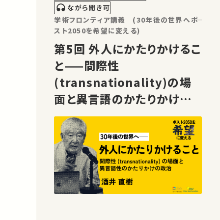
ながら聞き可
学術フロンティア講義 (30年後の世界へ――ポ
スト2050を希望に変える)
第5回 外人にかたりかけるこ
と——間際性
(transnationality)の場
面と異言語のかたりかけの
政治