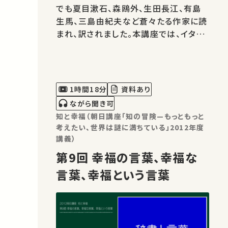
でも夏目漱石、森鴎外、生田長江、有島
生馬、三島由紀夫など蒼々たる作家に読
まれ、訳されました。本講座では、イタリ
アの飛行機草創期にも深く関わったダン
ヌンツィオの驚きの人生と作品を辿りま
す。
1時間18分
資料あり
ながら聞き可
知と幸福（朝日講座「知の冒険—もっともっと
考えたい、世界は謎に満ちている」2012年度
講義）
第9回 幸福の言葉、幸福な
言葉、幸福という言葉